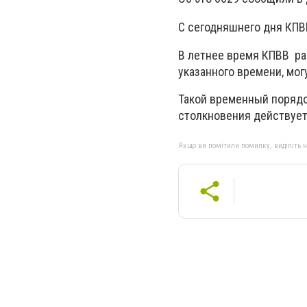
С сегодняшнего дня КПВВ 
В летнее время КПВВ раб
указанного времени, мог
Такой временный порядо
столкновения действует 
Якщо ви помітили помилку, виділіть нео