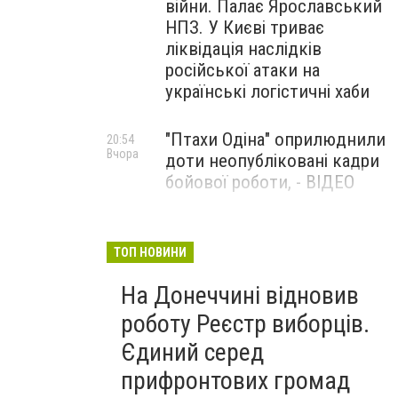
війни. Палає Ярославський
НПЗ. У Києві триває
ліквідація наслідків
російської атаки на
українські логістичні хаби
"Птахи Одіна" оприлюднили
20:54
Вчора
доти неопубліковані кадри
бойової роботи, - ВІДЕО
Маріуполець Андрій
17:15
Вчора
Бєдняков зіграє тата
ТОП НОВИНИ
Петрика П’яточкина у
На Донеччині відновив
новому українському
фільмі, - ФОТО
роботу Реєстр виборців.
Єдиний серед
прифронтових громад