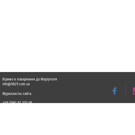
Віримо в повернення до Маріуполя
info@0629.com.ua
Журналисты сайта
+38 (096) 91 303 68
Допускається цитування матеріалів без отримання попередньої згоди 0629.com.ua за
пошукових систем гіперпосилання на цитовані статті не нижче другого абзацу в тек
Матеріали з плашками "Новини компаній", "Промо", "Партнерський матеріал", "Партнер