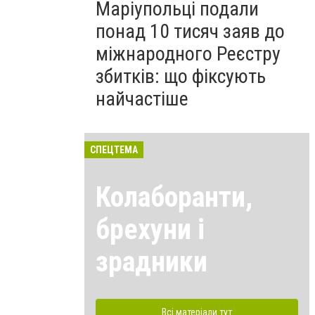
Маріупольці подали
понад 10 тисяч заяв до
міжнародного Реєстру
збитків: що фіксують
найчастіше
СПЕЦТЕМА
Колаборанти,
брехуни і
зрадники
Всі матеріали тут