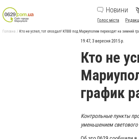
Новини
Голос міста
Редакц
Головна
Кто не успел, тот опоздал! КПВВ под Мариуполем переходят на зимний г
19:47, 3 вересня 2015 р.
Кто не у
Мариупол
график р
Контрольные пункты про
уменьшением светового 
Об это 0629 сообщили в