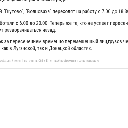
"Гнутово", "Волноваха" переходят на работу с 7.00 до 18.3
отали с 6.00 до 20.00. Теперь же те, кто не успеет пересеч
ут разворачиваться назад.
к за пересечением временно перемещенный лиц,грузов че
как в Луганской, так и Донецкой областях.
бхідний текст і натисніть Ctrl + Enter, щоб повідомити про це редакцію