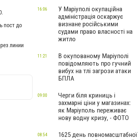
У Маріуполі окупаційна
16:06
0.
адміністрація оскаржує
визнане російськими
ь пост до
судами право власності на
житло
рез линии
В окупованому Маріуполі
11:21
повідомляють про гучний
вибух на тлі загрози атаки
БПЛА
Черги біля криниць і
09:00
захмарні ціни у магазинах:
як Маріуполь переживає
нову водну кризу, - ФОТО
1625 день повномасштабної
08:54