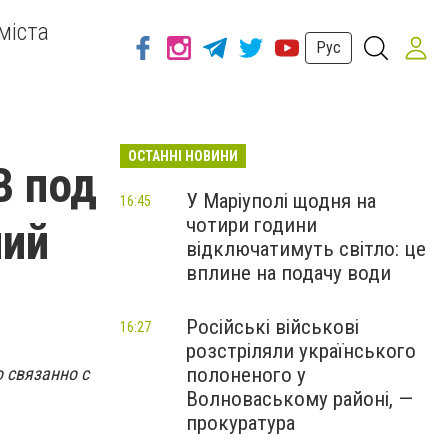
міста
Рус
ОСТАННІ НОВИНИ
В под
У Маріуполі щодня на
16:45
чотири години
ний
відключатимуть світло: це
вплине на подачу води
Російські військові
16:27
розстріляли українського
 связанно с
полоненого у
Волноваському районі, —
прокуратура