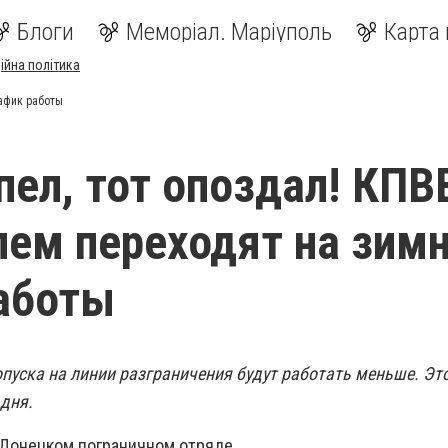
Блоги
Меморіал. Маріуполь
Карта 
ійна політика
рафик работы
спел, тот опоздал! КПВ
ем переходят на зим
аботы
пуска на линии разграничения будут работать меньше. Это
дня.
 Донецком пограничном отряде.