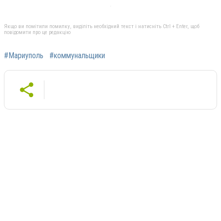
Якщо ви помітили помилку, виділіть необхідний текст і натисніть Ctrl + Enter, щоб
повідомити про це редакцію
#Мариуполь
#коммунальщики