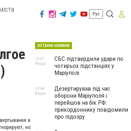
міста
Рус
ОСТАННІ НОВИНИ
лгое
СБС підтвердили удари по
19:31
Вчора
чотирьох підстанціях у
)
Маріуполі
Дезертирував під час
14:44
Вчора
оборони Маріуполя і
перейшов на бік РФ:
прикордоннику повідомили
про підозру
звертывания и
гнорируют, но