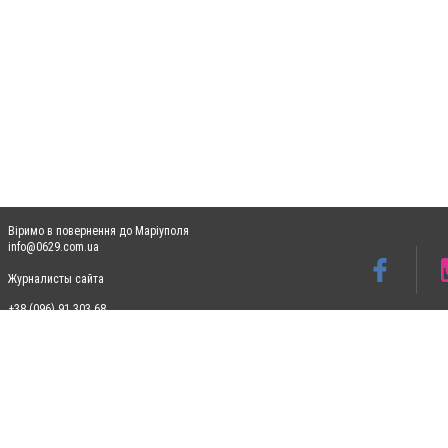
Віримо в повернення до Маріуполя
info@0629.com.ua
Журналисты сайта
+38 (096) 91 303 68
Допускається цитування матеріалів без отримання попередньої згоди 0629.com.ua за
пошукових систем гіперпосилання на цитовані статті не нижче другого абзацу в тек
Матеріали з плашками "Новини компаній", "Промо", "Партнерський матеріал", "Партнер
Реклама на сайті
Ф