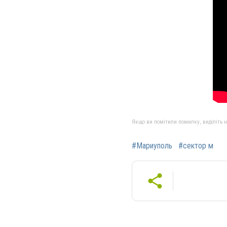
Якщо ви помітили помилку, виділіть нео
#Мариуполь
#сектор м