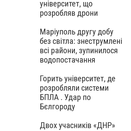
університет, що
розробляв дрони
Маріуполь другу добу
без світла: знеструмлені
всі райони, зупинилося
водопостачання
Горить університет, де
розробляли системи
БПЛА . Удар по
Бєлгороду
Двох учасників «ДНР»