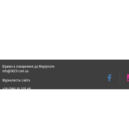
Віримо в повернення до Маріуполя
info@0629.com.ua
Журналисты сайта
+38 (096) 91 303 68
Допускається цитування матеріалів без отримання попередньої згоди 0629.com.ua за
пошукових систем гіперпосилання на цитовані статті не нижче другого абзацу в тек
Матеріали з плашками "Новини компаній", "Промо", "Партнерський матеріал", "Партнер
Реклама на сайті
Ф