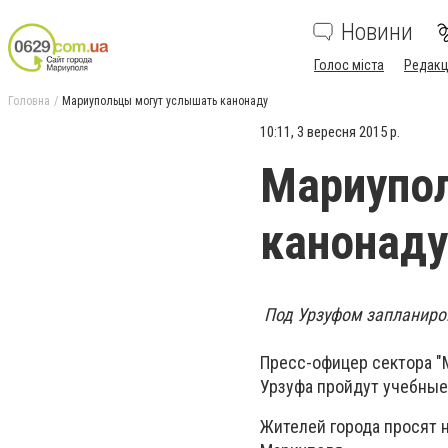
Новини
Голос міста
Редакц
Головна
Мариупольцы могут услышать канонаду
10:11, 3 вересня 2015 р.
Мариупо
канонаду
Под Урзуфом запланиров
Пресс-офицер сектора "М
Урзуфа пройдут учебные
Жителей города просят 