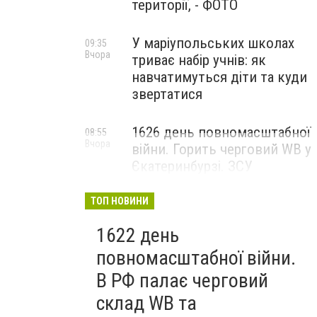
території, - ФОТО
У маріупольських школах
09:35
Вчора
триває набір учнів: як
навчатимуться діти та куди
звертатися
1626 день повномасштабної
08:55
Вчора
війни. Горить черговий WB у
Єкатеринбурзі. ЗСУ
атакували військові цілі у
Маріуполі
ТОП НОВИНИ
1622 день
повномасштабної війни.
В РФ палає черговий
склад WB та