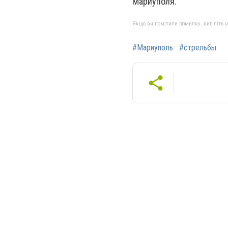
Мариуполя.
Якщо ви помітили помилку, виділіть нео
#Мариуполь
#стрельбы