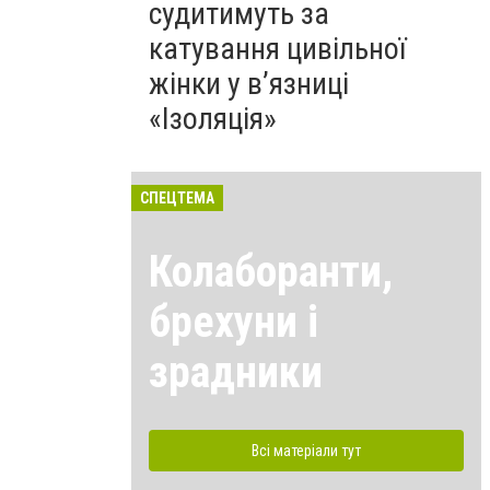
судитимуть за
катування цивільної
жінки у в’язниці
«Ізоляція»
СПЕЦТЕМА
Колаборанти,
брехуни і
зрадники
Всі матеріали тут