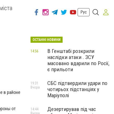
міста
Рус
ОСТАННІ НОВИНИ
В Генштабі розкрили
14:56
наслідки атаки . ЗСУ
масовано вдарили по Росії,
є прильоти
СБС підтвердили удари по
19:31
Вчора
чотирьох підстанціях у
е в районе
Маріуполі
ороны от
Дезертирував під час
14:44
Вчора