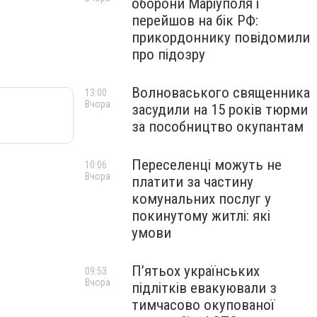
оборони Маріуполя і
перейшов на бік РФ:
прикордоннику повідомили
про підозру
Волноваського священника
13:00
Вчора
засудили на 15 років тюрми
за пособництво окупантам
Переселенці можуть не
10:06
Вчора
платити за частину
комунальних послуг у
покинутому житлі: які
умови
П’ятьох українських
09:53
Вчора
підлітків евакуювали з
тимчасово окупованої