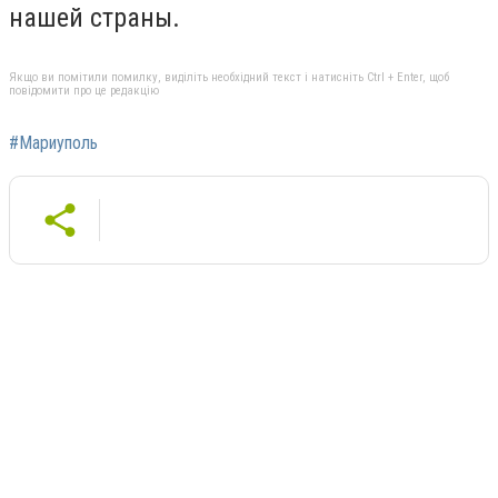
нашей страны.
Якщо ви помітили помилку, виділіть необхідний текст і натисніть Ctrl + Enter, щоб
повідомити про це редакцію
#Мариуполь