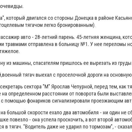
 очевидцы.
", который двигался со стороны Донецка в районе Касьян
гоцелевым тягачом легко бронированным)
.
пассажир авто - 28-летний парень. 45-летняя женщина, кот
и травмами отправлена в больницу №1. У нее переломы ног
 тяжелое.
у из машины, спасателям пришлось ее вырезать из груды
,военный тягач выехал с проселочной дороги на основную
секретарь сектора "М" Ярослав Чепурной, перед тем, как тя
се на определенном расстоянии от поворота были выставл
е с помощью фонариков сигнализировали проезжающим ав
 на большой скорости ехало два автомобиля - ни один не с
шке повезло - она успела проскочить, а вот второй автомо
я в тягач. "Водитель даже не ударил по тормозам", - сказа