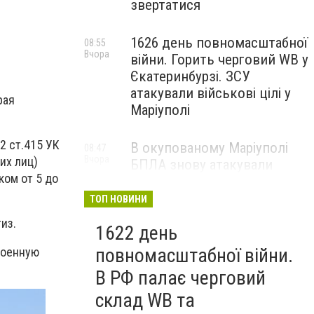
звертатися
1626 день повномасштабної
08:55
Вчора
війни. Горить черговий WB у
Єкатеринбурзі. ЗСУ
атакували військові цілі у
рая
Маріуполі
2 ст.415 УК
В окупованому Маріуполі
08:47
Вчора
их лиц)
БПЛА знову атакували
ком от 5 до
енергетичну інфраструктуру,
— ВІДЕО
ТОП НОВИНИ
из.
1622 день
повномасштабної війни.
военную
В РФ палає черговий
склад WB та