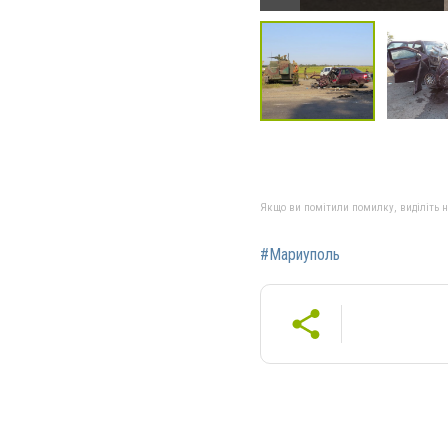
Якщо ви помітили помилку, виділіть нео
#Мариуполь