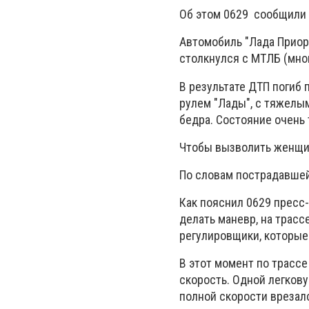
Об этом 0629 сообщили
Автомобиль "Лада Приора
столкнулся с МТЛБ (мно
В результате ДТП погиб 
рулем "Лады", с тяжелым
бедра. Состояние очень
Чтобы вызволить женщин
По словам пострадавшей
Как пояснил 0629 пресс-
делать маневр, на трас
регулировщики, которы
В этот момент по трассе
скорость. Одной легкову
полной скорости врезалс