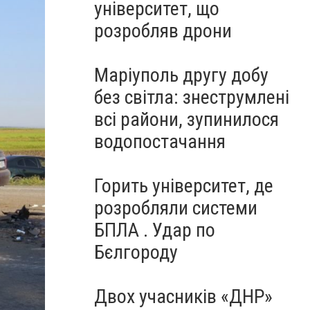
університет, що
розробляв дрони
Маріуполь другу добу
без світла: знеструмлені
всі райони, зупинилося
водопостачання
Горить університет, де
розробляли системи
БПЛА . Удар по
Бєлгороду
Двох учасників «ДНР»
IMG_5635_новый размер