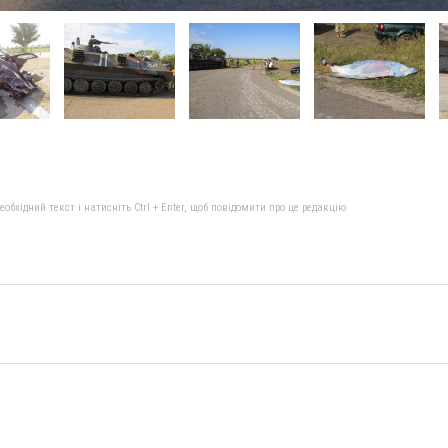
бхідний текст і натисніть Ctrl + Enter, щоб повідомити про це редакцію