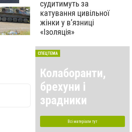
судитимуть за
катування цивільної
жінки у в’язниці
«Ізоляція»
СПЕЦТЕМА
Колаборанти,
брехуни і
зрадники
Всі матеріали тут