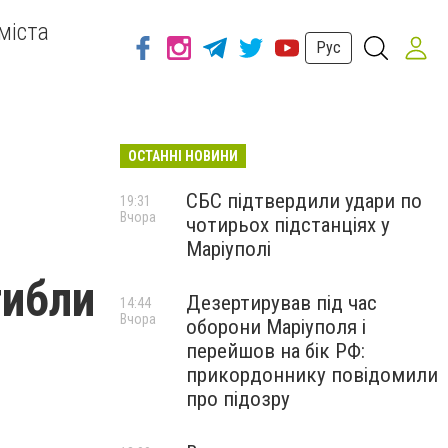
міста
Рус
ОСТАННІ НОВИНИ
СБС підтвердили удари по
19:31
Вчора
чотирьох підстанціях у
Маріуполі
гибли
Дезертирував під час
14:44
Вчора
оборони Маріуполя і
перейшов на бік РФ:
прикордоннику повідомили
про підозру