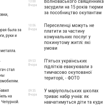
Волноваського священника
13:00
Вчора
засудили на 15 років тюрми
за пособництво окупантам
овки,
Переселенці можуть не
10:06
орая была за
Вчора
платити за частину
и, руки и
комунальних послуг у
покинутому житлі: які
умови
 металла.
.
П’ятьох українських
09:53
Вчора
підлітків евакуювали з
гач стал
тимчасово окупованої
ены
території, - ФОТО
томобилям.
У маріупольських школах
бавил
09:35
Вчора
триває набір учнів: як
биль на
навчатимуться діти та куди
л Чепурной.