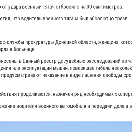
о от удара военный тягач отбросило на 30 сантиметров.
тил, что водитель военного тягача был абсолютно трезв.
с-службы прокуратуры Донецкой области, женщина, кото
ерла в больнице.
внесены в Единый реестр досудебных расследований по ч.
ения или эксплуатации машин, повлекшее гибель нескольк
й предусматривают наказание в виде лишения свободы сро
йствия продолжаются, назначен ряд необходимых эксперт
ржании водителя военного автомобиля и передачи дела в 