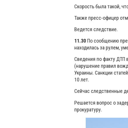
Скорость была такой, чт
Также пресс-офицер отме
Ведется следствие.
11.30
По сообщению прес
находилась за рулем, ум
Сведения по факту ДТП 
(нарушение правил вожд
Украины. Санкции стате
10 лет.
Сейчас следственные де
Решается вопрос о заде
прокуратуру.