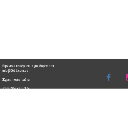
Віримо в повернення до Маріуполя
info@0629.com.ua
Журналисты сайта
+38 (096) 91 303 68
Допускається цитування матеріалів без отримання попередньої згоди 0629.com.ua за
пошукових систем гіперпосилання на цитовані статті не нижче другого абзацу в тек
Матеріали з плашками "Новини компаній", "Промо", "Партнерський матеріал", "Партнер
Реклама на сайті
Ф