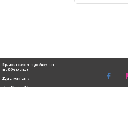
Віримо в повернення до Маріуполя
info@0629.com.ua
Журналисты сайта
+38 (096) 91 303 68
Допускається цитування матеріалів без отримання попередньої згоди 0629.com.ua за
пошукових систем гіперпосилання на цитовані статті не нижче другого абзацу в тек
Матеріали з плашками "Новини компаній", "Промо", "Партнерський матеріал", "Партнер
Реклама на сайті
Ф