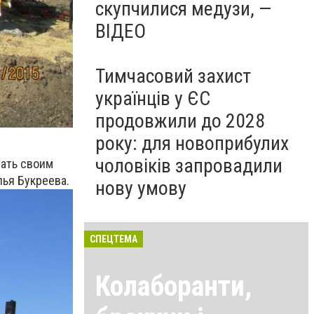
скупчилися медузи, —
ВІДЕО
Тимчасовий захист
українців у ЄС
продовжили до 2028
року: для новоприбулих
чоловіків запровадили
зать своим
лья Букреева.
нову умову
СПЕЦТЕМА
Колаборанти,