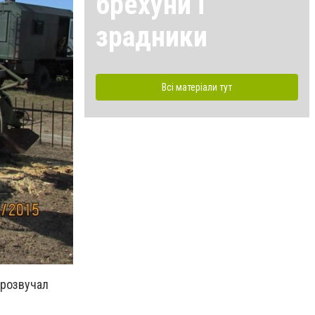
брехуни і
зрадники
Всі матеріали тут
прозвучал