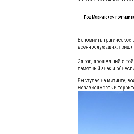
Под Мариуполем почтили па
Вспомнить трагическое с
военнослужащих, пришли
За год, прошедший с той
памятный знак и обнесли
Выступая на митинге, в
Независимость и террит