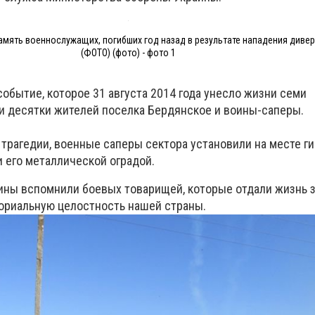
мять военнослужащих, погибших год назад в результате нападения диве
(ФОТО) (фото) - фото 1
обытие, которое 31 августа 2014 года унесло жизни семи
 десятки жителей поселка Бердянское и воины-саперы.
 трагедии, военные саперы сектора установили на месте г
 его металлической оградой.
оины вспомнили боевых товарищей, которые отдали жизнь 
ориальную целостность нашей страны.