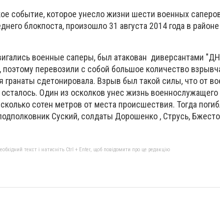
кое событие, которое унесло жизни шести военных саперов
него блокпоста, произошло 31 августа 2014 года в районе
вигались военные саперы, был атакован диверсантами "ДН
, поэтому перевозили с собой большое количество взрывча
 гранаты сдетонировала. Взрыв был такой силы, что от в
 осталось. Один из осколков унес жизнь военнослужащего 
есколько сотен метров от места происшествия. Тогда поги
подполковник Суский, солдаты Дорошенко , Струсь, Бжесто
бхідний текст і натисніть Ctrl + Enter, щоб повідомити про це редакцію