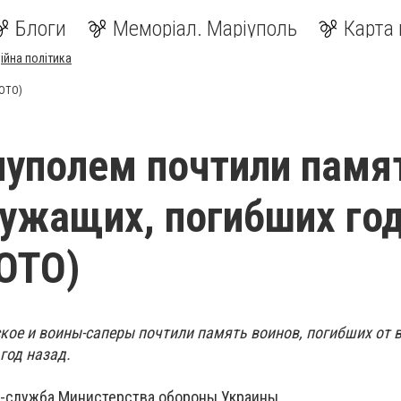
Блоги
Меморіал. Маріуполь
Карта 
ійна політика
ФОТО)
уполем почтили памя
ужащих, погибших го
ОТО)
кое и воины-саперы почтили память воинов, погибших от 
год назад.
-служба Министерства обороны Украины.