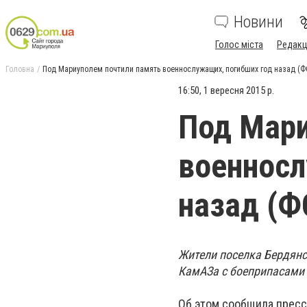
Новини
Голос міста
Редакц
Головна
Под Мариуполем почтили память военнослужащих, погибших год назад (
16:50, 1 вересня 2015 р.
Под Мари
военносл
назад (Ф
Жители поселка Бердянс
КамАЗа с боеприпасами 
Об этом сообщила пресс