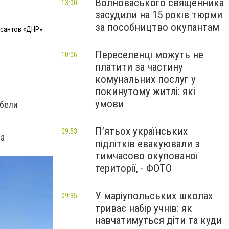
Волноваського священника
13:00
засудили на 15 років тюрми
за пособництво окупантам
рсантов «ДНР»
Переселенці можуть не
10:06
платити за частину
комунальних послуг у
покинутому житлі: які
умови
ибели
П’ятьох українських
09:53
за
підлітків евакуювали з
тимчасово окупованої
території, - ФОТО
У маріупольських школах
09:35
триває набір учнів: як
навчатимуться діти та куди