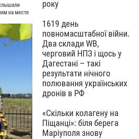
року
услышали
лям на месте
1619 день
повномасштабної війни.
Два склади WB,
черговий НПЗ і щось у
Дагестані – такі
результати нічного
полювання українських
дронів в РФ
«Скільки колагену на
Піщанці»: біля берега
Маріуполя знову