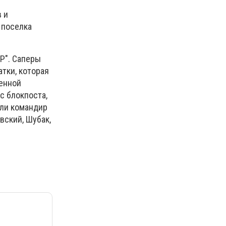
 и
 поселка
Р". Саперы
тки, которая
оенной
с блокпоста,
бли командир
вский, Шубак,