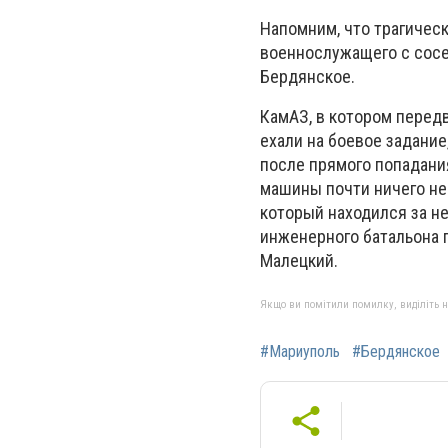
Напомним, что трагичес
военнослужащего с сосед
Бердянское.
КамАЗ, в котором перед
ехали на боевое задание
после прямого попадания
машины почти ничего не
который находился за н
инженерного батальона 
Малецкий.
Якщо ви помітили помилку, виділіть нео
#Мариуполь
#Бердянское