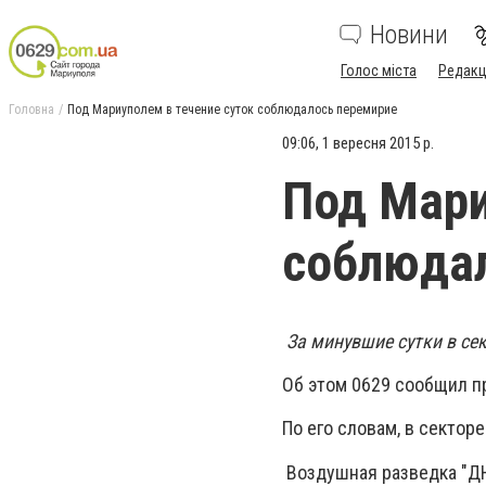
Новини
Голос міста
Редакц
Головна
Под Мариуполем в течение суток соблюдалось перемирие
09:06, 1 вересня 2015 р.
Под Мари
соблюда
За минувшие сутки в се
Об этом 0629 сообщил п
По его словам, в секто
Воздушная разведка "ДН