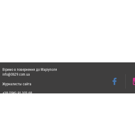
Віримо в повернення до Маріуполя
info@0629.com.ua
Журналисты сайта
+38 (096) 91 303 68
Допускається цитування матеріалів без отримання попередньої згоди 0629.com.ua за
пошукових систем гіперпосилання на цитовані статті не нижче другого абзацу в тек
Матеріали з плашками "Новини компаній", "Промо", "Партнерський матеріал", "Партнер
Реклама на сайті
Ф