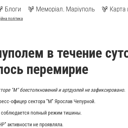
Блоги
Меморіал. Маріуполь
Карта 
ійна політика
уполем в течение сут
лось перемирие
кторе "М" боестолкновений и артдуэле
й не зафиксировано.
ресс-офицер сектора "М" Ярослав Чепурной.
ре соблюдается полный режим тишины.
Р" активности не проявляла.