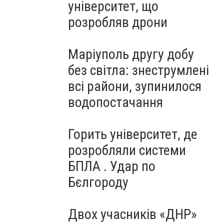
університет, що
розробляв дрони
Маріуполь другу добу
без світла: знеструмлені
всі райони, зупинилося
водопостачання
Горить університет, де
розробляли системи
БПЛА . Удар по
Бєлгороду
Двох учасників «ДНР»