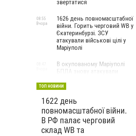
звертатися
1626 день повномасштабної
08:55
Вчора
війни. Горить черговий WB у
Єкатеринбурзі. ЗСУ
атакували військові цілі у
Маріуполі
В окупованому Маріуполі
08:47
Вчора
БПЛА знову атакували
енергетичну інфраструктуру,
— ВІДЕО
ТОП НОВИНИ
1622 день
повномасштабної війни.
В РФ палає черговий
склад WB та