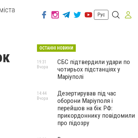
міста
Рус
ОСТАННІ НОВИНИ
ок
СБС підтвердили удари по
19:31
Вчора
чотирьох підстанціях у
Маріуполі
Дезертирував під час
14:44
Вчора
оборони Маріуполя і
перейшов на бік РФ:
прикордоннику повідомили
про підозру