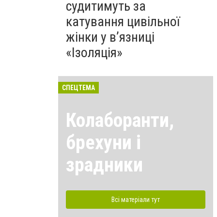
судитимуть за
катування цивільної
жінки у в’язниці
«Ізоляція»
СПЕЦТЕМА
Колаборанти,
брехуни і
зрадники
Всі матеріали тут