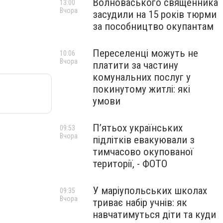
Волноваського священника
13:00
Вчора
засудили на 15 років тюрми
за пособництво окупантам
Переселенці можуть не
10:06
Вчора
платити за частину
комунальних послуг у
покинутому житлі: які
умови
П’ятьох українських
09:53
Вчора
підлітків евакуювали з
тимчасово окупованої
території, - ФОТО
У маріупольських школах
09:35
Вчора
триває набір учнів: як
навчатимуться діти та куди