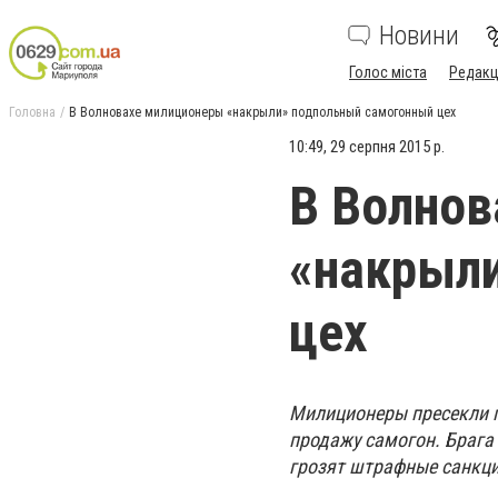
Новини
Голос міста
Редакц
Головна
В Волновахе милиционеры «накрыли» подпольный самогонный цех
10:49, 29 серпня 2015 р.
В Волнов
«накрыл
цех
Милиционеры пресекли 
продажу самогон. Брага
грозят штрафные санкци