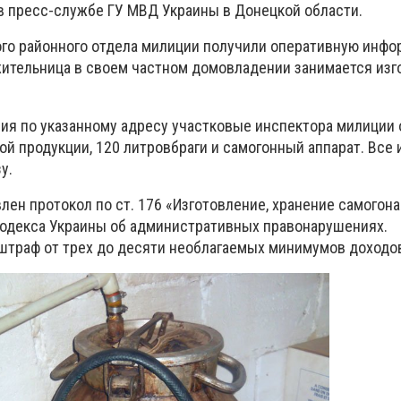
в пресс-службе ГУ МВД Украины в Донецкой области.
го районного отдела милиции получили оперативную инфо
жительница в своем частном домовладении занимается изг
ия по указанному адресу участковые инспектора милиции
ой продукции, 120 литровбраги и самогонный аппарат. Все
у.
лен протокол по ст. 176 «Изготовление, хранение самогона
Кодекса Украины об административных правонарушениях.
штраф от трех до десяти необлагаемых минимумов доходов