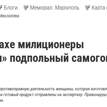
Блоги
Меморіал. Маріуполь
Карта 
ійна політика
ахе милиционеры
и» подпольный самог
противоправную деятельность женщины, которая изготовл
 и готовый продукт отправлены на экспертизу. Правонару
и.