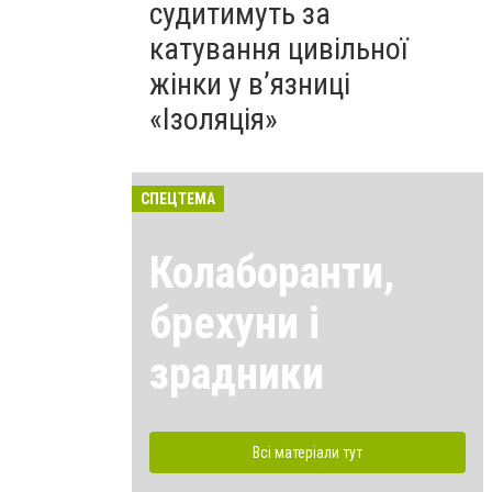
судитимуть за
катування цивільної
жінки у в’язниці
«Ізоляція»
СПЕЦТЕМА
Колаборанти,
брехуни і
зрадники
Всі матеріали тут