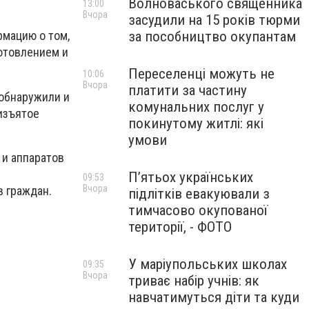
Волноваського священника
13:00
Вчора
засудили на 15 років тюрми
за пособництво окупантам
рмацию о том,
отовлением и
Переселенці можуть не
10:06
Вчора
платити за частину
 обнаружили и
комунальних послуг у
 изъятое
покинутому житлі: які
умови
 и аппаратов
П’ятьох українських
09:53
Вчора
 граждан.
підлітків евакуювали з
тимчасово окупованої
території, - ФОТО
У маріупольських школах
09:35
Вчора
триває набір учнів: як
навчатимуться діти та куди