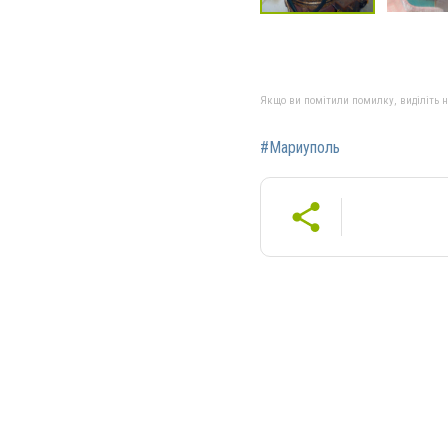
Якщо ви помітили помилку, виділіть нео
#Мариуполь