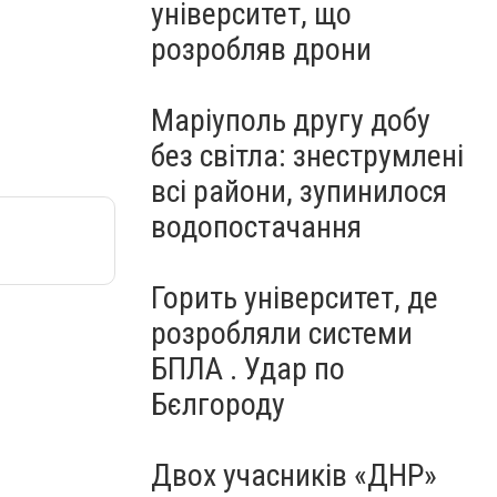
університет, що
розробляв дрони
Маріуполь другу добу
без світла: знеструмлені
всі райони, зупинилося
водопостачання
Горить університет, де
розробляли системи
БПЛА . Удар по
Бєлгороду
Двох учасників «ДНР»