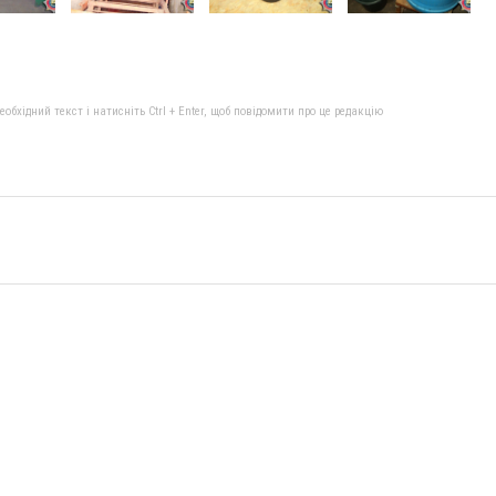
бхідний текст і натисніть Ctrl + Enter, щоб повідомити про це редакцію