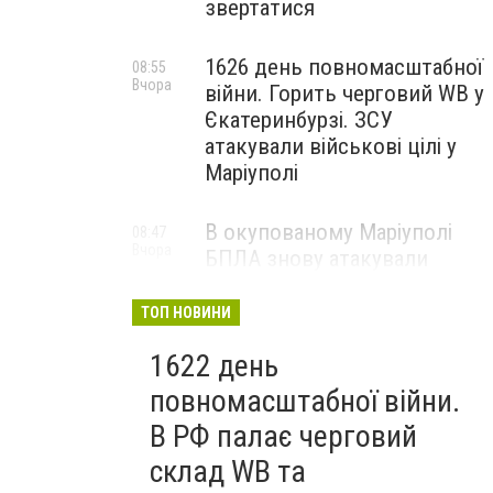
звертатися
1626 день повномасштабної
08:55
Вчора
війни. Горить черговий WB у
Єкатеринбурзі. ЗСУ
атакували військові цілі у
Маріуполі
В окупованому Маріуполі
08:47
Вчора
БПЛА знову атакували
енергетичну інфраструктуру,
— ВІДЕО
ТОП НОВИНИ
1622 день
В Волновахе милиционеры «накрыли» подпольный с
повномасштабної війни.
В РФ палає черговий
склад WB та