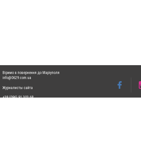
Віримо в повернення до Маріуполя
info@0629.com.ua
Журналисты сайта
+38 (096) 91 303 68
Допускається цитування матеріалів без отримання попередньої згоди 0629.com.ua за
пошукових систем гіперпосилання на цитовані статті не нижче другого абзацу в тек
Матеріали з плашками "Новини компаній", "Промо", "Партнерський матеріал", "Партнер
Реклама на сайті
Ф