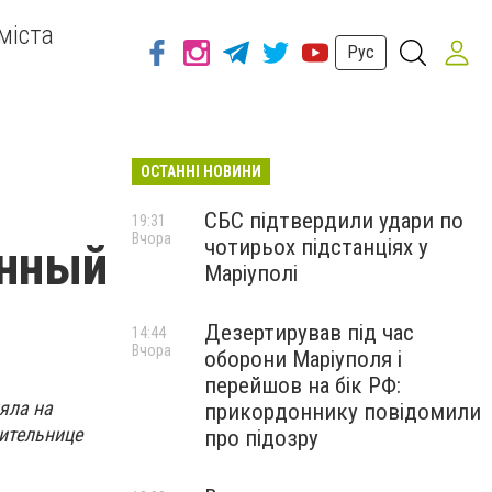
міста
Рус
ОСТАННІ НОВИНИ
СБС підтвердили удари по
19:31
Вчора
чотирьох підстанціях у
онный
Маріуполі
Дезертирував під час
14:44
Вчора
оборони Маріуполя і
перейшов на бік РФ:
яла на
прикордоннику повідомили
шительнице
про підозру