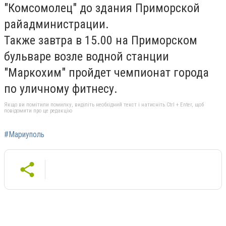
"Комсомолец" до здания Приморской
райадминистрации.
Также завтра в 15.00 на Приморском
бульваре возле водной станции
"Маркохим" пройдет чемпионат города
по уличному фитнесу.
Якщо ви помітили помилку, виділіть необхідний текст і натисніть Ctrl + Enter, щоб
повідомити про це редакцію
#Мариуполь