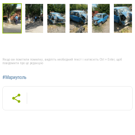
Якщо ви помітили помилку, виділіть необхідний текст і натисніть Ctrl + Enter, щоб
повідомити про це редакцію
#Мариуполь