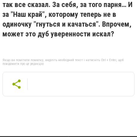
так все сказал. За себя, за того парня… И
за "Наш край", которому теперь не в
одиночку "гнуться и качаться". Впрочем,
может это дуб уверенности искал?
Якщо ви помітили помилку, виділіть необхідний текст і натисніть Ctrl + Enter, щоб
повідомити про це редакцію