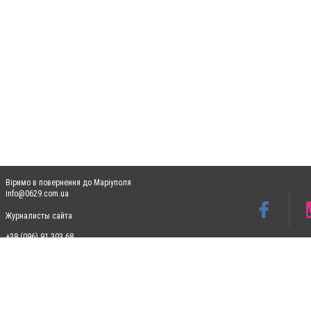
Віримо в повернення до Маріуполя
info@0629.com.ua
Журналисты сайта
+38 (096) 91 303 68
Допускається цитування матеріалів без отримання попередньої згоди 0629.com.ua за
пошукових систем гіперпосилання на цитовані статті не нижче другого абзацу в тек
Матеріали з плашками "Новини компаній", "Промо", "Партнерський матеріал", "Партнер