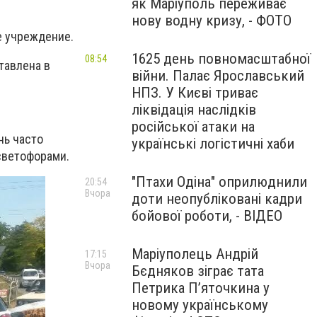
як Маріуполь переживає
нову водну кризу, - ФОТО
е учреждение.
1625 день повномасштабної
08:54
тавлена в
війни. Палає Ярославський
НПЗ. У Києві триває
ліквідація наслідків
російської атаки на
нь часто
українські логістичні хаби
светофорами.
"Птахи Одіна" оприлюднили
20:54
Вчора
доти неопубліковані кадри
бойової роботи, - ВІДЕО
Маріуполець Андрій
17:15
Вчора
Бєдняков зіграє тата
Петрика П’яточкина у
новому українському