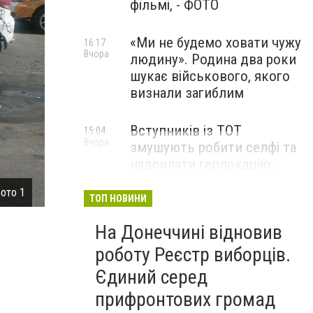
фільмі, - ФОТО
«Ми не будемо ховати чужу
16:17
Вчора
людину». Родина два роки
шукає військового, якого
визнали загиблим
Вступників із ТОТ
15:04
Вчора
змушують робити селфі та
надсилати геолокацію:
правозахисники звернулися
фото 1
В Мариуполе на нерегулируемом перекрестке пост
до МОН
ТОП НОВИНИ
На Донеччині відновив
роботу Реєстр виборців.
Єдиний серед
прифронтових громад