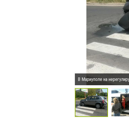
В Мариуполе на нерегулир