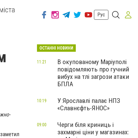
міста
Рус
ОСТАННІ НОВИНИ
м
В окупованому Маріуполі
11:21
повідомляють про гучний
вибух на тлі загрози атаки
БПЛА
У Ярославлі палає НПЗ
10:19
«Славнєфть-ЯНОС»
ожно-
Черги біля криниць і
09:00
захмарні ціни у магазинах:
 заметил