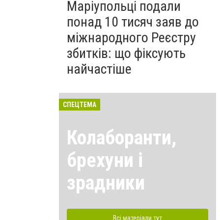
Маріупольці подали
понад 10 тисяч заяв до
міжнародного Реєстру
збитків: що фіксують
найчастіше
СПЕЦТЕМА
Колаборанти,
брехуни і
зрадники
Всі матеріали тут