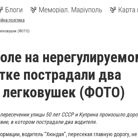
Блоги
Меморіал. Маріуполь
Карта 
ійна політика
легковушек (ФОТО)
оле на нерегулируемо
тке пострадали два
 легковушек (ФОТО)
а пересечении улицы 50 лет СССР и Куприна произошло дор
вие, в котором пострадали два водителя.
рмации, водитель "Хюндая", пересекая главную дорогу, не