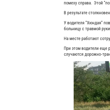
помеху справа. Этой "по
В результате столкнове
У водителя "Хюндая" по
больницу с травмой рук
На месте работают сотру
При этом водители еще 
случаются дорожно-тран