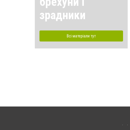
брехуни і
зрадники
Всі матеріали тут