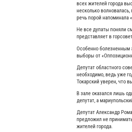
всех жителей города вы
несколько волновалась, 
речь порой напоминала 
Не все дупаты поняли см
представляет в горсове
Особенно болезненным э
выборы от «Оппозиционн
Депутат областного сов
необходимо, ведь уже го
Токарский уверен, что в
В зале оказался лишь од
депутат, а мариупольск
Депутат Александр Рома
предложил не принимать 
жителей города.