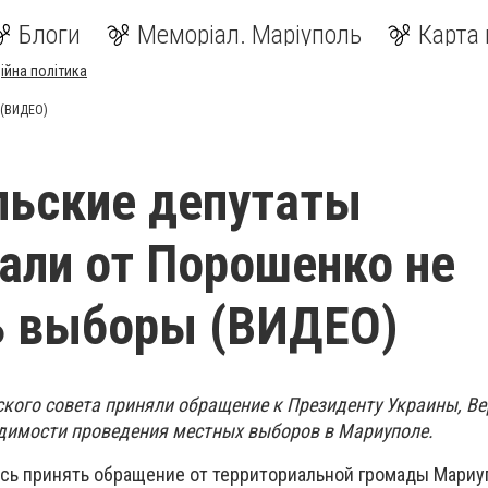
Блоги
Меморіал. Маріуполь
Карта 
ійна політика
 (ВИДЕО)
льские депутаты
али от Порошенко не
ь выборы (ВИДЕО)
ского совета приняли обращение к Президенту Украины, В
димости проведения местных выборов в Мариуполе.
сь принять обращение от территориальной громады Мариуп