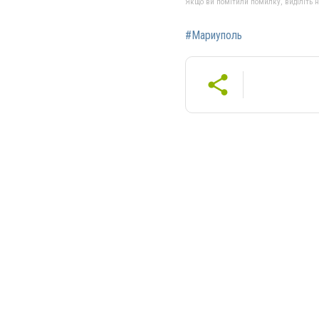
Якщо ви помітили помилку, виділіть нео
#Мариуполь