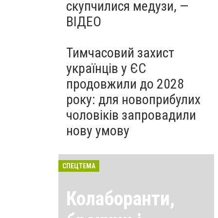
скупчилися медузи, —
ВІДЕО
Тимчасовий захист
українців у ЄС
продовжили до 2028
року: для новоприбулих
чоловіків запровадили
нову умову
СПЕЦТЕМА
Колаборанти,