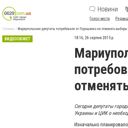
Новини
Голос міста
Редакц
Головна
Мариупольские депутаты потребовали от Порошенко не отменять выборы
18:16, 26 серпня 2015 р.
ВИДЕОСЮЖЕТ
Мариупо
потребов
отменят
Cегодня депутаты город
Украины и ЦИК о необхо
Изначально планировало