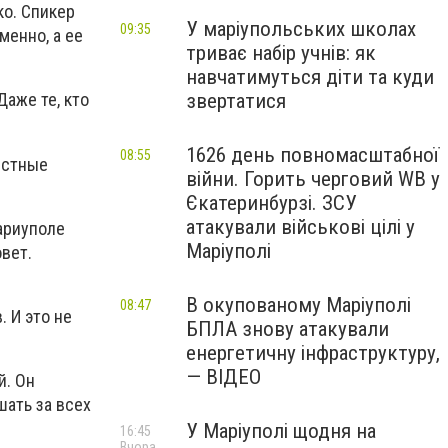
о. Спикер
У маріупольських школах
09:35
менно, а ее
триває набір учнів: як
навчатимуться діти та куди
звертатися
аже те, кто
1626 день повномасштабної
08:55
естные
війни. Горить черговий WB у
Єкатеринбурзі. ЗСУ
атакували військові цілі у
ариуполе
Маріуполі
вет.
В окупованому Маріуполі
08:47
 И это не
БПЛА знову атакували
енергетичну інфраструктуру,
— ВІДЕО
й. Он
шать за всех
У Маріуполі щодня на
16:45
Вчора