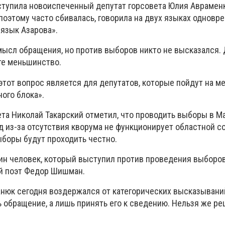
ступила новоиспеченный депутат горсовета Юлия Авраменк
поэтому часто сбивалась, говорила на двух языках одновре
«язык Азарова».
ысл обращения, но против выборов никто не высказался. Д
те меньшинство.
тот вопрос является для депутатов, которые пойдут на м
ого блока».
ета Николай Такарский отметил, что проводить выборы в М
д из-за отсутствия кворума не функционирует областной со
ыборы будут проходить честно.
ин человек, который выступил против проведения выборов.
ий поэт Федор Шишман.
нюк сегодня воздержался от категорических высказывани
обращение, а лишь принять его к сведению. Нельзя же ре