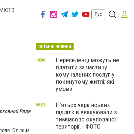
міста
Рус
ОСТАННІ НОВИНИ
Переселенці можуть не
10:06
платити за частину
комунальних послуг у
покинутому житлі: які
умови
П’ятьох українських
09:53
ерховной Раде
підлітків евакуювали з
тимчасово окупованої
території, - ФОТО
оля. От лица