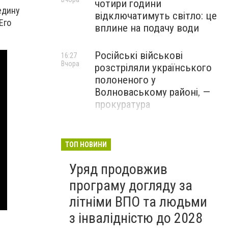
чотири години
едину
відключатимуть світло: це
Его
вплине на подачу води
Російські військові
16:27
Вчора
розстріляли українського
полоненого у
Волноваському районі, —
прокуратура
У Маріуполі окупаційна
16:06
Вчора
адміністрація оскаржує
ТОП НОВИНИ
визнане російськими
Уряд продовжив
судами право власності на
житло
програму догляду за
літніми ВПО та людьми
з інвалідністю до 2028