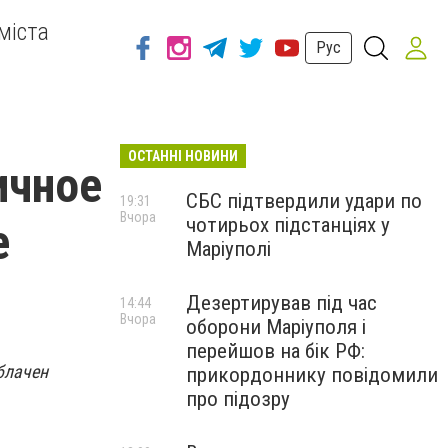
міста
Рус
ОСТАННІ НОВИНИ
ичное
СБС підтвердили удари по
19:31
Вчора
чотирьох підстанціях у
е
Маріуполі
Дезертирував під час
14:44
Вчора
оборони Маріуполя і
перейшов на бік РФ:
блачен
прикордоннику повідомили
про підозру