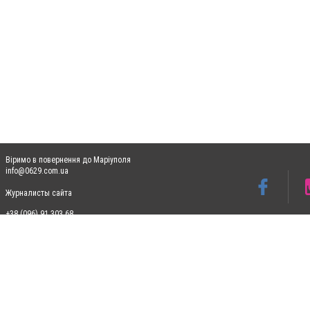
Віримо в повернення до Маріуполя
info@0629.com.ua
Журналисты сайта
+38 (096) 91 303 68
Допускається цитування матеріалів без отримання попередньої згоди 0629.com.ua за
пошукових систем гіперпосилання на цитовані статті не нижче другого абзацу в тек
Матеріали з плашками "Новини компаній", "Промо", "Партнерський матеріал", "Партнер
Реклама на сайті
Ф