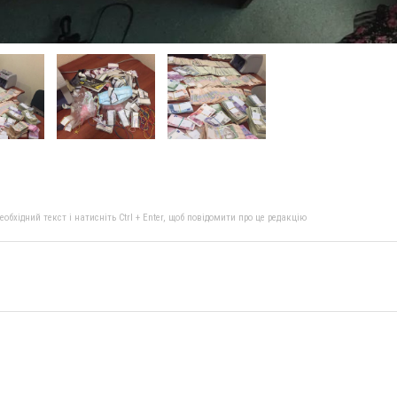
бхідний текст і натисніть Ctrl + Enter, щоб повідомити про це редакцію