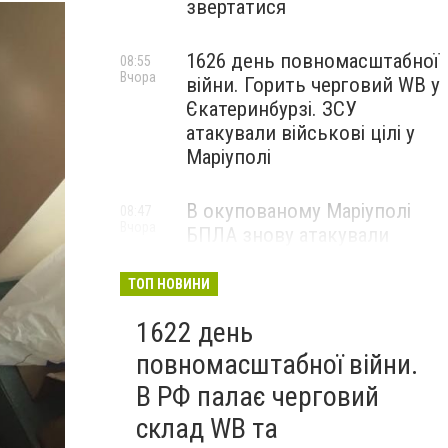
звертатися
1626 день повномасштабної
08:55
Вчора
війни. Горить черговий WB у
Єкатеринбурзі. ЗСУ
атакували військові цілі у
Маріуполі
В окупованому Маріуполі
08:47
Вчора
БПЛА знову атакували
енергетичну інфраструктуру,
— ВІДЕО
ТОП НОВИНИ
1622 день
повномасштабної війни.
В РФ палає черговий
склад WB та