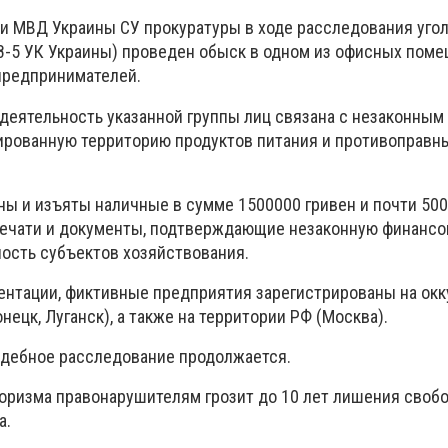
и МВД Украины СУ прокуратуры в ходе расследования уго
258-5 УК Украины) проведен обыск в одном из офисных пом
предпринимателей.
 деятельность указанной группы лиц связана с незаконным
ированную территорию продуктов питания и противоправ
ны и изъяты наличные в сумме 1500000 гривен и почти 500
печати и документы, подтверждающие незаконную финансо
ость субъектов хозяйствования.
ентации, фиктивные предприятия зарегистрированы на ок
нецк, Луганск), а также на территории РФ (Москва).
удебное расследование продолжается.
оризма правонарушителям грозит до 10 лет лишения своб
а.