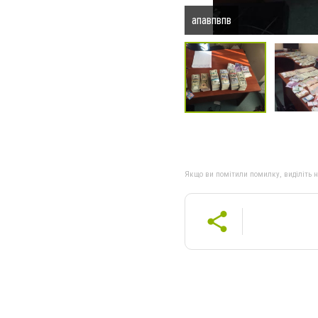
апавпвпв
Якщо ви помітили помилку, виділіть нео