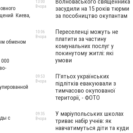
Волноваського священника
13:00
Вчора
засудили на 15 років тюрми
ловного
за пособництво окупантам
ещений Киева,
Переселенці можуть не
10:06
Вчора
платити за частину
ным обменом
комунальних послуг у
покинутому житлі: які
умови
 000
во-
П’ятьох українських
09:53
Вчора
підлітків евакуювали з
купированной
тимчасово окупованої
території, - ФОТО
У маріупольських школах
09:35
оды с
Вчора
триває набір учнів: як
навчатимуться діти та куди