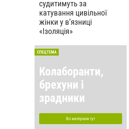
судитимуть за
катування цивільної
жінки у в’язниці
«Ізоляція»
СПЕЦТЕМА
Колаборанти,
брехуни і
зрадники
Всі матеріали тут