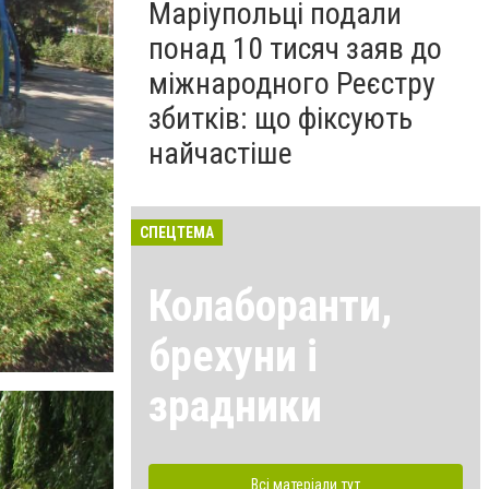
Маріупольці подали
понад 10 тисяч заяв до
міжнародного Реєстру
збитків: що фіксують
найчастіше
СПЕЦТЕМА
Колаборанти,
брехуни і
зрадники
Всі матеріали тут