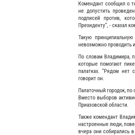
Комендант сообщил о то
не допустить проведе
подписей против, кот
Президенту", - сказал к
Такую принципиальную
невозможно проводить и
По словам Владимира, п
которые помогают пике
палатках. "Рядом нет 
говорит он.
Палаточный городок, по 
Вместо выборов активи
Приазовской области.
Также комендант Владим
настроенные люди, повес
вчера они собирались в