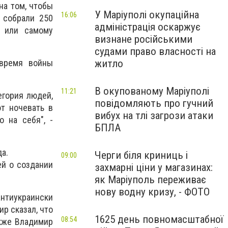
на том, чтобы
У Маріуполі окупаційна
16:06
 собрали 250
адміністрація оскаржує
а или самому
визнане російськими
судами право власності на
 время войны
житло
В окупованому Маріуполі
11:21
егория людей,
повідомляють про гучний
т ночевать в
вибух на тлі загрози атаки
 на себя", -
БПЛА
а.
Черги біля криниць і
09:00
ей о создании
захмарні ціни у магазинах:
як Маріуполь переживає
нову водну кризу, - ФОТО
антиукраински
р сказал, что
1625 день повномасштабної
08:54
акже Владимир