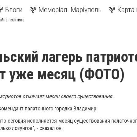
Блоги
Меморіал. Маріуполь
Карта 
ійна політика
ьский лагерь патриот
т уже месяц (ФОТО)
атриотов отмечает месяц своего существования.
 комендант палаточного городка Владимир.
что сегодня исполняется месяц существования палаточного
ько лозунгов", - сказал он.