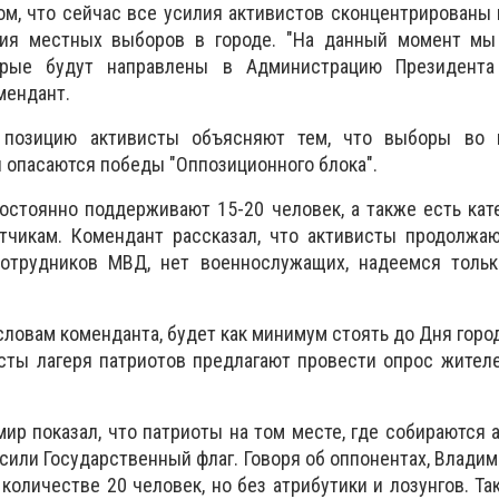
м, что сейчас все усилия активистов сконцентрированы 
ния местных выборов в городе. "На данный момент мы
орые будут направлены в Администрацию Президент
омендант.
 позицию активисты объясняют тем, что выборы во
 опасаются победы "Оппозиционного блока".
остоянно поддерживают 15-20 человек, а также есть кат
тчикам. Комендант рассказал, что активисты продолжаю
сотрудников МВД, нет военнослужащих, надеемся только
словам коменданта, будет как минимум стоять до Дня город
сты лагеря патриотов предлагают провести опрос жител
ир показал, что патриоты на том месте, где собираются 
или Государственный флаг. Говоря об оппонентах, Владими
 количестве 20 человек, но без атрибутики и лозунгов. Т