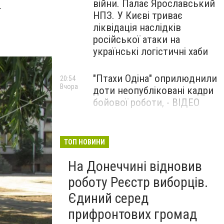
війни. Палає Ярославський
.
НПЗ. У Києві триває
ліквідація наслідків
російської атаки на
українські логістичні хаби
"Птахи Одіна" оприлюднили
20:54
Вчора
доти неопубліковані кадри
бойової роботи, - ВІДЕО
Маріуполець Андрій
17:15
Вчора
Бєдняков зіграє тата
ТОП НОВИНИ
Петрика П’яточкина у
На Донеччині відновив
новому українському
фільмі, - ФОТО
роботу Реєстр виборців.
Єдиний серед
прифронтових громад