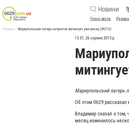
Новини
Голос міста
Редакц
Головна
Мариупольский лагерь патриотов митингует уже месяц (ФОТО)
13:31, 26 серпня 2015 р.
Мариупол
митингуе
Мариупольский лагерь п
Об этом 0629 рассказал
Владимир сказал о том, 
месяц изменилось нескол