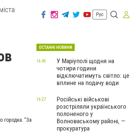
міста
Рус
ОСТАННІ НОВИНИ
ов
У Маріуполі щодня на
16:45
чотири години
відключатимуть світло: це
вплине на подачу води
Російські військові
16:27
розстріляли українського
полоненого у
 городка. "За
Волноваському районі, —
прокуратура