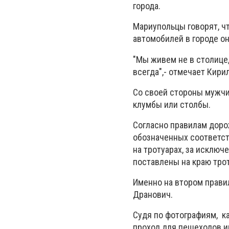
города.
Мариупольцы говорят, ч
автомобилей в городе о
"Мы живем не в столице
всегда",- отмечает Кири
Со своей стороны мужчи
клумбы или столбы.
Согласно правилам доро
обозначенных соответст
на тротуарах, за исключ
поставлены на краю тро
Именно на втором прави
Дранович.
Судя по фотографиям, к
проход для пешеходов им