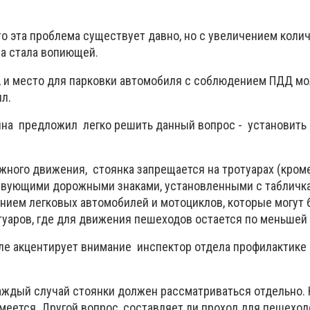
то эта проблема существует давно, но с увеличением коли
на стала вопиющей.
, и место для парковки автомобиля с соблюдением ПДД м
лл.
на предложил легко решить данный вопрос - установить
жного движения, стоянка запрещается на тротуарах (кроме
вующими дорожными знаками, установленными с табличка
ением легковых автомобилей и мотоциклов, которые могут 
туаров, где для движения пешеходов остается по меньшей 
ле акцентирует внимание инспектор отдела профилактике
аждый случай стоянки должен рассматриваться отдельно. 
еется. Другой вопрос, составляет ли проход для пешеходо