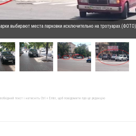
арки выбирают места парковки исключительно на тротуарах (ФОТО) 
бхідний текст і натисніть Ctrl + Enter, щоб повідомити про це редакцію