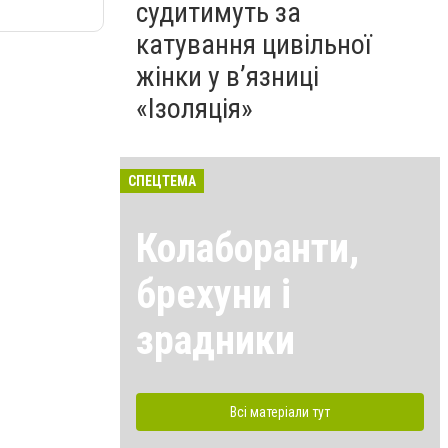
судитимуть за
катування цивільної
жінки у в’язниці
«Ізоляція»
СПЕЦТЕМА
Колаборанти,
брехуни і
зрадники
Всі матеріали тут