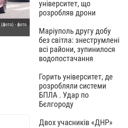
університет, що
розробляв дрони
(фото) - фото
В Мариуполе дорогие иномарки выбирают места па
Маріуполь другу добу
2
без світла: знеструмлені
всі райони, зупинилося
водопостачання
Горить університет, де
розробляли системи
БПЛА . Удар по
Бєлгороду
Двох учасників «ДНР»