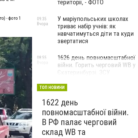
території, - ФОТО
У маріупольських школах
о) - фото 1
09:35
Вчора
триває набір учнів: як
навчатимуться діти та куди
звертатися
1626 день повномасштабної
08:55
Вчора
війни. Горить черговий WB у
Єкатеринбурзі. ЗСУ
атакували військові цілі у
Маріуполі
ТОП НОВИНИ
1622 день
повномасштабної війни.
В РФ палає черговий
склад WB та