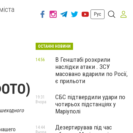
міста
Рус
ОСТАННІ НОВИНИ
и
В Генштабі розкрили
14:56
наслідки атаки . ЗСУ
масовано вдарили по Росії,
є прильоти
ФОТО)
СБС підтвердили удари по
19:31
Вчора
чотирьох підстанціях у
ешеходного
Маріуполі
Дезертирував під час
14:44
 нашего
Вчора