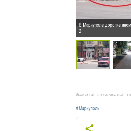
В Мариуполе дорогие ином
2
Якщо ви помітили помилку, виділіть нео
#Мариуполь