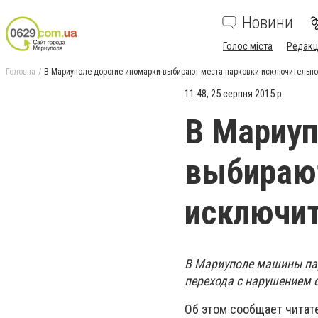
Новини
Голос міста
Редакц
Головна
В Мариуполе дорогие иномарки выбирают места парковки исключительно
11:48, 25 серпня 2015 р.
В Мариуп
выбирают
исключит
В Мариуполе машины пар
перехода с нарушением 
Об этом сообщает читат