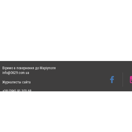
Віримо в повернення до Маріуполя
info@0629.com.ua
Журналисты сайта
+38 (096) 91 303 68
Допускається цитування матеріалів без отримання попередньої згоди 0629.com.ua за
пошукових систем гіперпосилання на цитовані статті не нижче другого абзацу в тек
Матеріали з плашками "Новини компаній", "Промо", "Партнерський матеріал", "Партнер
Реклама на сайті
Ф