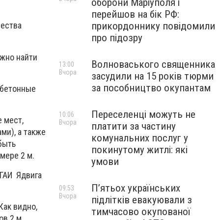
оборони Маріуполя і
перейшов на бік РФ:
прикордоннику повідомили
чества
про підозру
ожно найти
Волноваського священника
13:00
Вчора
засудили на 15 років тюрми
за пособництво окупантам
 бетонные
Переселенці можуть не
10:06
 мест,
Вчора
платити за частину
ми), а также
комунальних послуг у
быть
покинутому житлі: які
мере 2 м.
умови
 ГАИ Ядвига
П’ятьох українських
09:53
Вчора
підлітків евакуювали з
Как видно,
тимчасово окупованої
в 2 м.