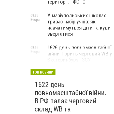
території, - ФОТО
У маріупольських школах
09:35
Вчора
триває набір учнів: як
навчатимуться діти та куди
звертатися
1626 день повномасштабної
08:55
Вчора
війни. Горить черговий WB у
Єкатеринбурзі. ЗСУ
атакували військові цілі у
Маріуполі
ТОП НОВИНИ
1622 день
повномасштабної війни.
В РФ палає черговий
склад WB та