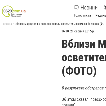
Новини
Голос міста
Редакц
Головна
Вблизи Мариуполя в поселок попали осветительные мины боевиков (ФО
16:10, 21 серпня 2015 р.
Вблизи М
осветите
(ФОТО)
В результате обстрелов
Об этом сказал пресс-о
правда".