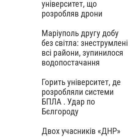
університет, що
розробляв дрони
Маріуполь другу добу
без світла: знеструмлені
всі райони, зупинилося
водопостачання
Горить університет, де
розробляли системи
БПЛА . Удар по
Бєлгороду
Двох учасників «ДНР»