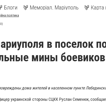
Блоги
Меморіал. Маріуполь
Карта 
ійна політика
ТО)
ариуполя в поселок п
льные мины боевиков
 повреждены дома жителей в населенном пункте Лебединск
фицер украинской стороны СЦКК Руслан Семенюк, сообщае