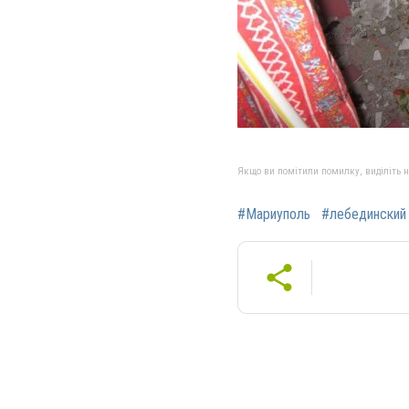
Якщо ви помітили помилку, виділіть нео
#Мариуполь
#лебединский