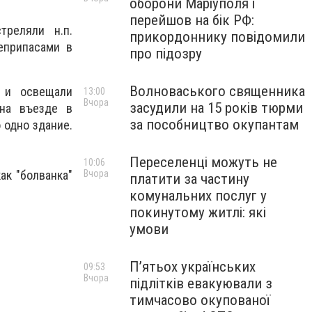
оборони Маріуполя і
перейшов на бік РФ:
треляли н.п.
прикордоннику повідомили
еприпасами в
про підозру
Волноваського священника
е и освещали
13:00
Вчора
засудили на 15 років тюрми
(на въезде в
за пособництво окупантам
 одно здание.
Переселенці можуть не
10:06
Вчора
ак "болванка"
платити за частину
комунальних послуг у
покинутому житлі: які
умови
П’ятьох українських
09:53
Вчора
підлітків евакуювали з
тимчасово окупованої