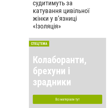
судитимуть за
катування цивільної
жінки у в’язниці
«Ізоляція»
СПЕЦТЕМА
Колаборанти,
брехуни і
зрадники
Всі матеріали тут