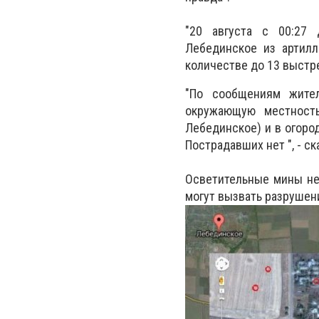
"20 августа с 00:27 
Лебединское из артил
количестве до 13 выстре
"По сообщениям жител
окружающую местность
Лебединское) и в огоро
Пострадавших нет ", - с
Осветительные мины не 
могут вызвать разрушен