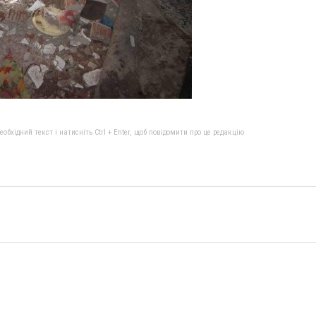
бхідний текст і натисніть Ctrl + Enter, щоб повідомити про це редакцію