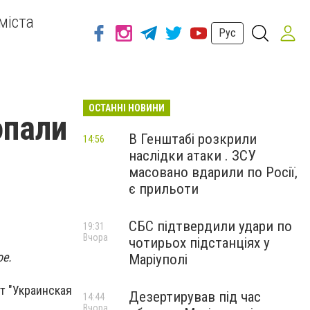
міста
Рус
ОСТАННІ НОВИНИ
опали
В Генштабі розкрили
14:56
наслідки атаки . ЗСУ
масовано вдарили по Росії,
є прильоти
СБС підтвердили удари по
19:31
Вчора
чотирьох підстанціях у
ое.
Маріуполі
т "Украинская
Дезертирував під час
14:44
Вчора