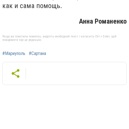
как и сама помощь.
Анна Романенко
Якщо ви помітили помилку, виділіть необхідний текст і натисніть Ctrl + Enter, щоб
повідомити про це редакцію
#Мариуполь
#Сартана