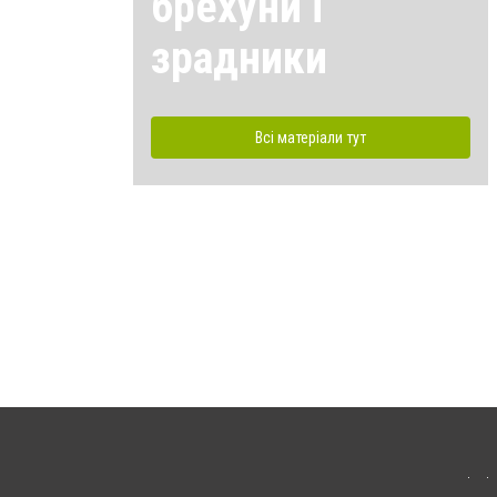
брехуни і
зрадники
Всі матеріали тут