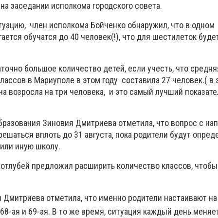
на заседании исполкома городского совета.
итуацию, член исполкома Бойченко обнаружил, что в одном
ется обучатся до 40 человек(!), что для шестилеток буде
аточно большое количество детей, если учесть, что средня
лассов в Мариуполе в этом году составила 27 человек.( в
 возросла на три человека, и это самый лучший показател
бразования Зиновия Дмитриева отметила, что вопрос с н
ешаться вплоть до 31 августа, пока родители будут опред
у или иную школу.
Хотлубей предложил расширить количество классов, чтобы
я Дмитриева отметила, что именно родители настаивают на
68-ая и 69-ая. В то же время, ситуация каждый день меняе