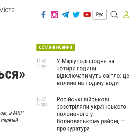
міста
Рус
ОСТАННІ НОВИНИ
У Маріуполі щодня на
16:45
Вчора
чотири години
ься»
відключатимуть світло: це
вплине на подачу води
Російські військові
16:27
Вчора
розстріляли українського
ом, в МКР
полоненого у
в первый
Волноваському районі, —
прокуратура