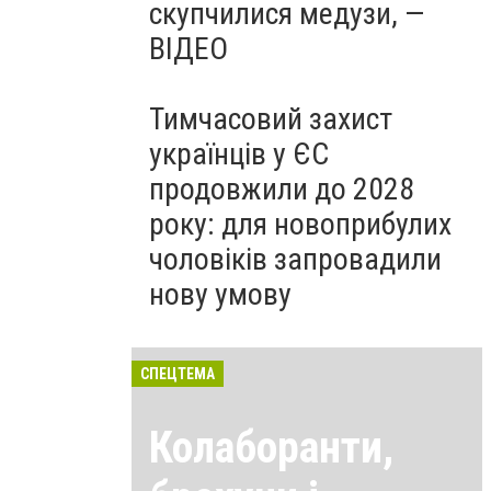
скупчилися медузи, —
ВІДЕО
Тимчасовий захист
українців у ЄС
продовжили до 2028
року: для новоприбулих
чоловіків запровадили
нову умову
СПЕЦТЕМА
Колаборанти,