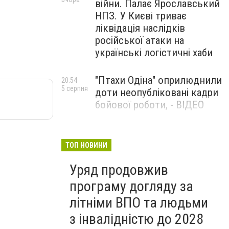
війни. Палає Ярославський
НПЗ. У Києві триває
ліквідація наслідків
російської атаки на
українські логістичні хаби
"Птахи Одіна" оприлюднили
20:54
5 серпня
доти неопубліковані кадри
бойової роботи, - ВІДЕО
Маріуполець Андрій
17:15
5 серпня
Бєдняков зіграє тата
ТОП НОВИНИ
Петрика П’яточкина у
Уряд продовжив
новому українському
фільмі, - ФОТО
програму догляду за
літніми ВПО та людьми
з інвалідністю до 2028