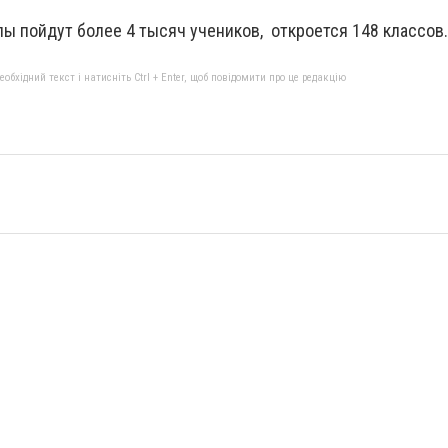
лы пойдут более 4 тысяч учеников, откроется 148 классов.
бхідний текст і натисніть Ctrl + Enter, щоб повідомити про це редакцію