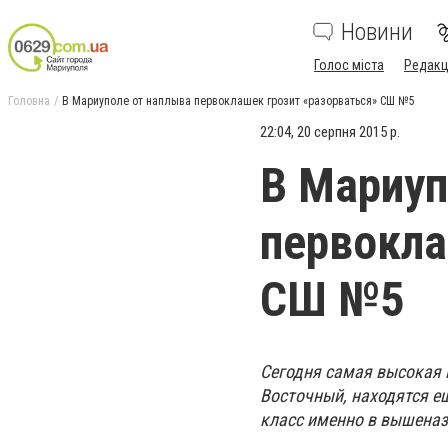
Новини
Голос міста
Редакц
Головна
В Мариуполе от наплыва первоклашек грозит «разорваться» СШ №5
22:04, 20 серпня 2015 р.
В Мариуп
первокла
СШ №5
Сегодня самая высокая 
Восточный, находятся е
класс именно в вышеназ