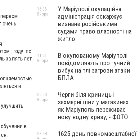
У Маріуполі окупаційна
16:06
Вчора
адміністрація оскаржує
 первом
визнане російськими
т очень
судами право власності на
житло
я
 этом году по
В окупованому Маріуполі
11:21
ь за пять лет
Вчора
повідомляють про гучний
вибух на тлі загрози атаки
БПЛА
аполняемостью
еляться и
Черги біля криниць і
09:00
Вчора
захмарні ціни у магазинах:
 улучшить
як Маріуполь переживає
нову водну кризу, - ФОТО
 обучении в
1625 день повномасштабної
08:54
тся.
Вчора