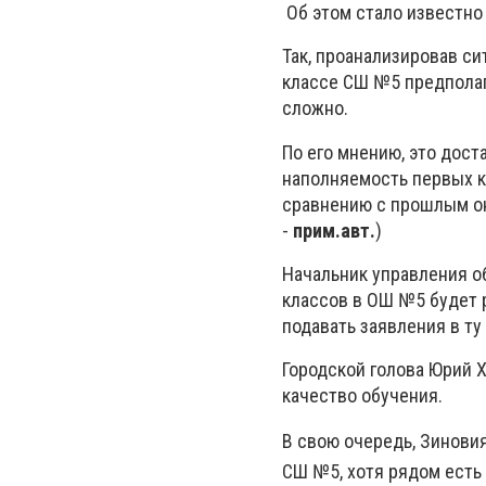
Об этом стало известно 
Так, проанализировав с
классе СШ №5 предполага
сложно.
По его мнению, это дост
наполняемость первых к
сравнению с прошлым она
-
прим.авт.
)
Начальник управления о
классов в ОШ №5 будет р
подавать заявления в т
Городской голова Юрий 
качество обучения.
В свою очередь, Зинови
СШ №5, хотя рядом есть 