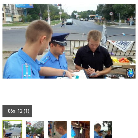
_06s_12 (1)