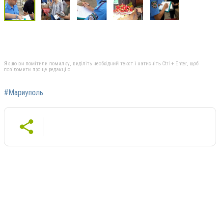
Якщо ви помітили помилку, виділіть необхідний текст і натисніть Ctrl + Enter, щоб
повідомити про це редакцію
#Мариуполь