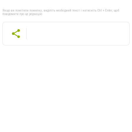
Якщо ви помітили помилку, виділіть необхідний текст і натисніть Ctrl + Enter, щоб
повідомити про це редакцію