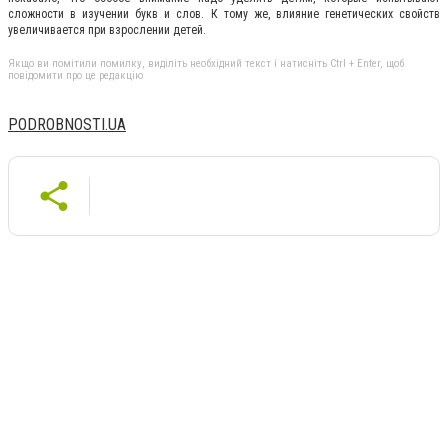
сложности в изучении букв и слов. К тому же, влияние генетических свойств
увеличивается при взрослении детей.
Якщо ви помітили помилку, виділіть необхідний текст і натисніть Ctrl + Enter, щоб
повідомити про це редакцію
PODROBNOSTI.UA