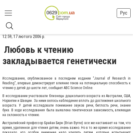
Рус
12:59, 17 лютого 2006 р.
Любовь к чтению
закладывается генетически
Исследование, опубликованное в последнем издании "Journal of Research in
Reading", впервые демонстрирует влияние генов на потенциальную способность к
чтению у детей до шести лет, сообщает ABC Science Online.
В исследовании участвовали близнецы дошкольного возраста из Австралии, США,
Норвегии и Швеции. За ними велось наблюдение вплоть до достижения школьного
возраста. У детей исследовали понимание звуков речи, беглость речи, знание
букв. В ходе исследования была выявлена генетическая зависимость, влияющая
на склонность к чтению.
Австралийский профессор Брайан Бирн (Brian Byrne) все же настаивает на том, что
время, уделенное для чтения детям, очень важно. Но в то же время исследование
показало, что особое внимание надо уделять детям, которые испытывают