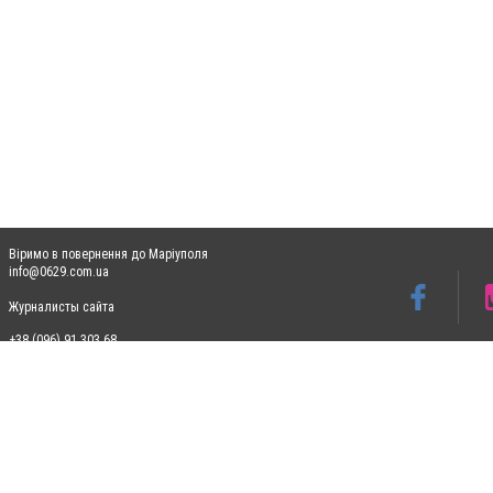
Віримо в повернення до Маріуполя
info@0629.com.ua
Журналисты сайта
+38 (096) 91 303 68
Допускається цитування матеріалів без отримання попередньої згоди 0629.com.ua за
пошукових систем гіперпосилання на цитовані статті не нижче другого абзацу в тек
Матеріали з плашками "Новини компаній", "Промо", "Партнерський матеріал", "Партнер
Реклама на сайті
Ф