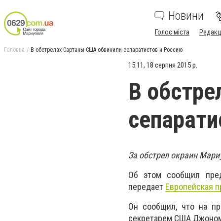
Новини
Голос міста
Редакц
Головна
В обстрелах Сартаны США обвинили сепаратистов и Россию
15:11, 18 серпня 2015 р.
В обстре
сепарати
За обстрел окраин Мари
Об этом сообщил пред
передает
Европейская п
Он сообщил, что на п
секретарем США Джоном