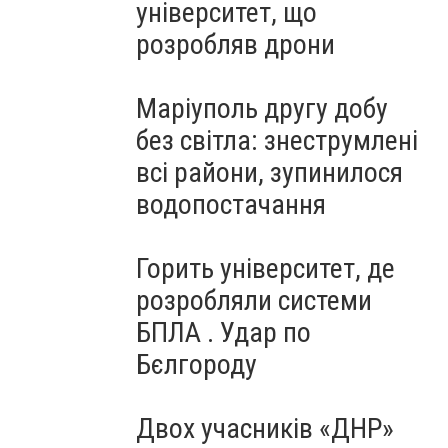
університет, що
розробляв дрони
Маріуполь другу добу
без світла: знеструмлені
всі райони, зупинилося
водопостачання
Горить університет, де
розробляли системи
БПЛА . Удар по
Бєлгороду
Двох учасників «ДНР»