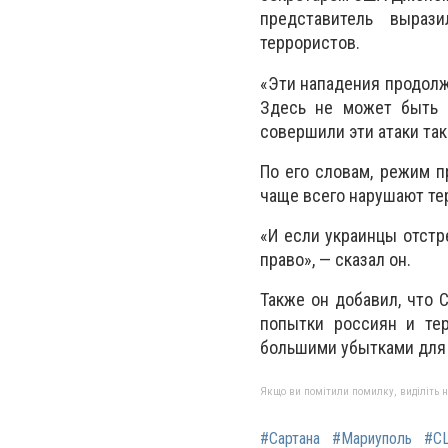
представитель выраз
террористов.
«Эти нападения продолж
Здесь не может быть с
совершили эти атаки так
По его словам, режим 
чаще всего нарушают те
«И если украинцы отстр
право», — сказал он.
Также он добавил, что
попытки россиян и тер
большими убытками для 
Якщо ви помітили помилку, виділіть нео
#Сартана
#Мариуполь
#С