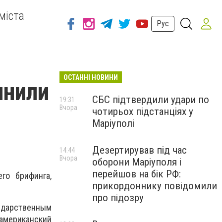
міста
Рус
ОСТАННІ НОВИНИ
инили
СБС підтвердили удари по
19:31
Вчора
чотирьох підстанціях у
Маріуполі
Дезертирував під час
14:44
Вчора
оборони Маріуполя і
перейшов на бік РФ:
го брифинга,
прикордоннику повідомили
про підозру
ударственным
американский