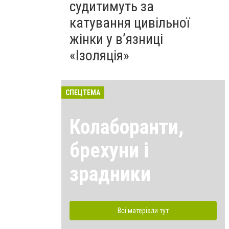
судитимуть за
катування цивільної
жінки у в’язниці
«Ізоляція»
СПЕЦТЕМА
Колаборанти,
брехуни і
зрадники
Всі матеріали тут