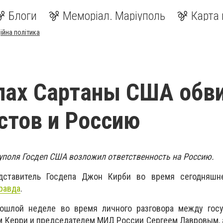
Блоги
Меморіал. Маріуполь
Карта 
ійна політика
лах Сартаны США обв
стов и Россию
уполя Госдеп CША возложил ответственность на Россию.
ставитель Госдепа Джон Кирби во время сегодняшне
равда
.
рошлой неделе во время личного разговора между гос
 Керри и председателем МИД России Сергеем Лавровым, 