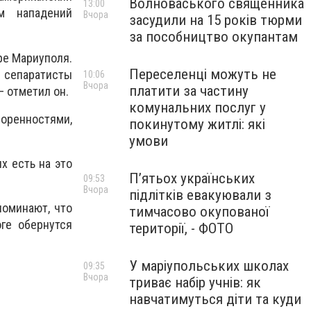
Волноваського священника
13:00
м нападений
Вчора
засудили на 15 років тюрми
за пособництво окупантам
ре Мариуполя.
Переселенці можуть не
 сепаратисты
10:06
Вчора
платити за частину
— отметил он.
комунальних послуг у
воренностями,
покинутому житлі: які
умови
х есть на это
П’ятьох українських
09:53
Вчора
підлітків евакуювали з
поминают, что
тимчасово окупованої
ге обернутся
території, - ФОТО
У маріупольських школах
09:35
Вчора
триває набір учнів: як
навчатимуться діти та куди