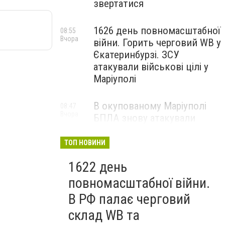
звертатися
1626 день повномасштабної
08:55
Вчора
війни. Горить черговий WB у
Єкатеринбурзі. ЗСУ
атакували військові цілі у
Маріуполі
В окупованому Маріуполі
08:47
Вчора
БПЛА знову атакували
енергетичну інфраструктуру,
— ВІДЕО
ТОП НОВИНИ
1622 день
повномасштабної війни.
В РФ палає черговий
склад WB та