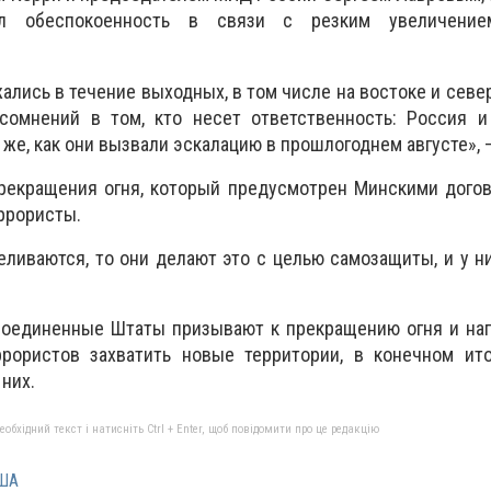
ил обеспокоенность в связи с резким увеличение
ались в течение выходных, в том числе на востоке и севе
омнений в том, кто несет ответственность: Россия и
 же, как они вызвали эскалацию в прошлогоднем августе», 
прекращения огня, который предусмотрен Минскими дого
ррористы.
еливаются, то они делают это с целью самозащиты, и у ни
 Соединенные Штаты призывают к прекращению огня и на
рористов захватить новые территории, в конечном ито
них.
бхідний текст і натисніть Ctrl + Enter, щоб повідомити про це редакцію
ША