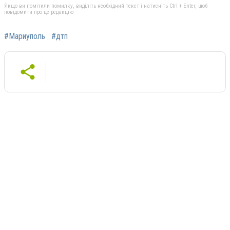
Якщо ви помітили помилку, виділіть необхідний текст і натисніть Ctrl + Enter, щоб
повідомити про це редакцію
#Мариуполь
#дтп