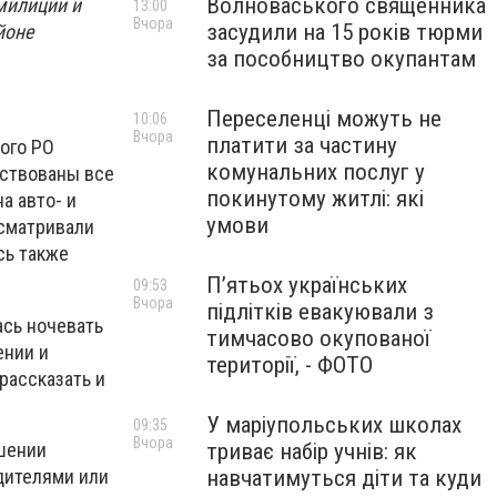
Волноваського священника
милиции и
13:00
Вчора
засудили на 15 років тюрми
йоне
за пособництво окупантам
Переселенці можуть не
10:06
Вчора
платити за частину
ого РО
комунальних послуг у
йствованы все
покинутому житлі: які
а авто- и
умови
сматривали
сь также
П’ятьох українських
09:53
Вчора
підлітків евакуювали з
ась ночевать
тимчасово окупованої
ении и
території, - ФОТО
рассказать и
У маріупольських школах
09:35
Вчора
шении
триває набір учнів: як
дителями или
навчатимуться діти та куди