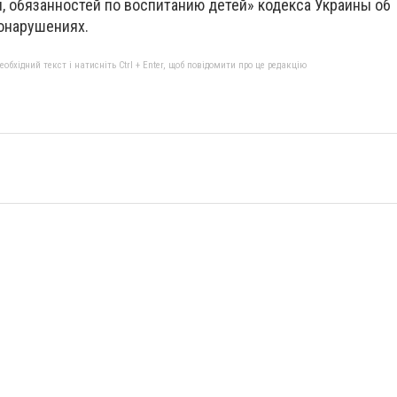
, обязанностей по воспитанию детей» кодекса Украины об
онарушениях.
бхідний текст і натисніть Ctrl + Enter, щоб повідомити про це редакцію