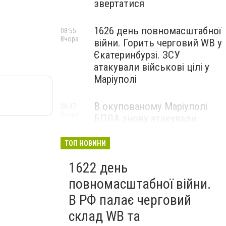
звертатися
1626 день повномасштабної
08:55
Вчора
війни. Горить черговий WB у
Єкатеринбурзі. ЗСУ
атакували військові цілі у
Маріуполі
В окупованому Маріуполі
08:47
Вчора
БПЛА знову атакували
енергетичну інфраструктуру,
— ВІДЕО
ТОП НОВИНИ
1622 день
повномасштабної війни.
В РФ палає черговий
склад WB та