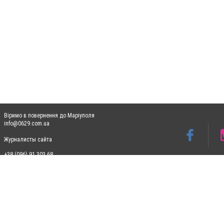
Віримо в повернення до Маріуполя
info@0629.com.ua
Журналисты сайта
+38 (096) 91 303 68
Допускається цитування матеріалів без отримання попередньої згоди 0629.com.ua за
пошукових систем гіперпосилання на цитовані статті не нижче другого абзацу в тек
Матеріали з плашками "Новини компаній", "Промо", "Партнерський матеріал", "Партнер
Реклама на сайті
Ф