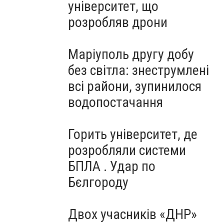
університет, що
розробляв дрони
Маріуполь другу добу
без світла: знеструмлені
всі райони, зупинилося
водопостачання
Горить університет, де
розробляли системи
БПЛА . Удар по
Бєлгороду
Двох учасників «ДНР»