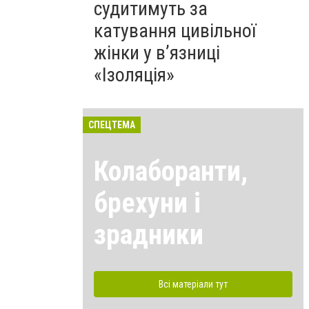
судитимуть за
катування цивільної
жінки у в’язниці
«Ізоляція»
СПЕЦТЕМА
Колаборанти,
брехуни і
зрадники
Всі матеріали тут