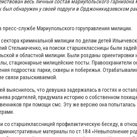
ействован весь личный состав мариупольского гарнизона 
к был обнаружен у своей подруги в Орджоникидзевском ра
в пресс-службе Мариупольского горуправления милиции.
к сектора криминальной милиции по делам детей Ильичевск
лий Стельмаченко, на поиски старшеклассницы были заде
ьской и областной милиции. Были розданы ориентировки н
лы, стационарные милицейские посты. Правоохранители о
ения подростка: парки, скверы и побережья. Отрабатывали
е связи разыскиваемой.
ей выяснилось, что девушка задержалась в гостях и остал
гнева родителей, придумала историю о собственном похищ
твенников при помощи смс. Эту же версию она попыталась 
ерами.
и со старшеклассницей профилактическую беседу, в отно
дминистративные материалы по ст.184 «Невыполнение ро