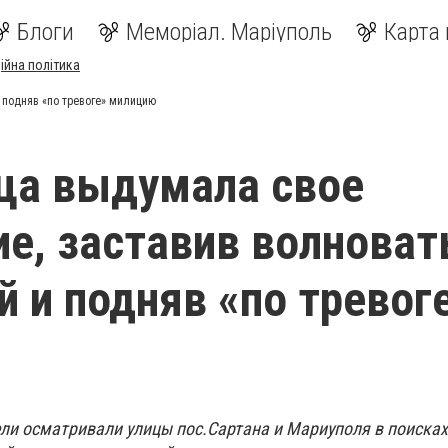
Блоги
Меморіал. Маріуполь
Карта 
ійна політика
 подняв «по тревоге» милицию
ца выдумала свое
е, заставив волноват
й и подняв «по тревог
ли осматривали улицы пос.Сартана и Мариуполя в поисках