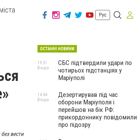
міста
Рус
ОСТАННІ НОВИНИ
СБС підтвердили удари по
19:31
Вчора
чотирьох підстанціях у
ься
Маріуполі
е»
Дезертирував під час
14:44
Вчора
оборони Маріуполя і
перейшов на бік РФ:
прикордоннику повідомили
про підозру
 без вести