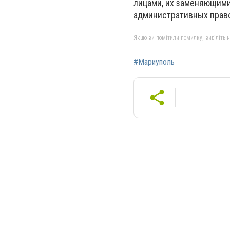
лицами, их заменяющими
административных прав
Якщо ви помітили помилку, виділіть нео
#Мариуполь