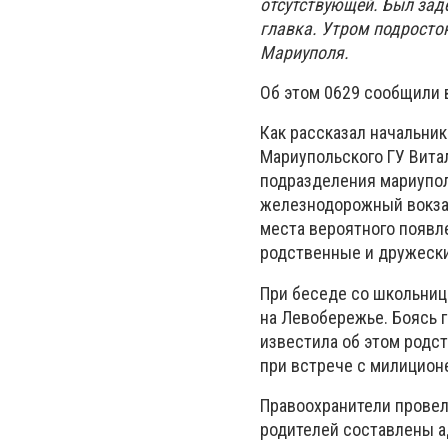
отсутствующей. Был зад
главка. Утром подросто
Мариуполя.
Об этом 0629 сообщили 
Как рассказал начальни
Мариупольского ГУ Вита
подразделения мариупол
железнодорожный вокза
места вероятного появл
родственные и дружески
При беседе со школьниц
на Левобережье. Боясь 
известила об этом родс
при встрече с милицион
Правоохранители провел
родителей составлены а