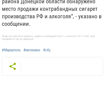
района Донецкой области обнаружено
место продажи контрабандных сигарет
производства РФ и алкоголя", - указано в
сообщении.
Якщо ви помітили помилку, виділіть необхідний текст і натисніть Ctrl + Enter, щоб
повідомити про це редакцію
#Мариуполь
#мелекино
#сбу