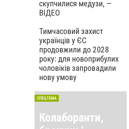
скупчилися медузи, —
ВІДЕО
Тимчасовий захист
українців у ЄС
продовжили до 2028
року: для новоприбулих
чоловіків запровадили
нову умову
СПЕЦТЕМА
Колаборанти,