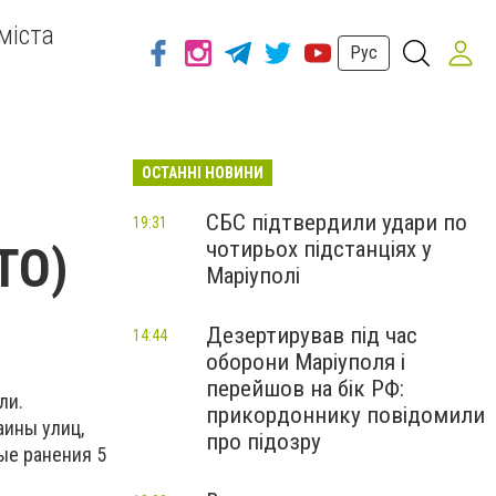
міста
Рус
ОСТАННІ НОВИНИ
СБС підтвердили удари по
19:31
чотирьох підстанціях у
ТО)
Маріуполі
Дезертирував під час
14:44
оборони Маріуполя і
перейшов на бік РФ:
ли.
прикордоннику повідомили
аины улиц,
про підозру
ые ранения 5