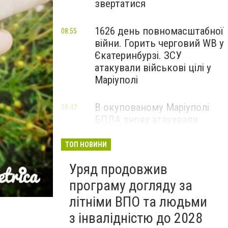
звертатися
1626 день повномасштабної
08:55
війни. Горить черговий WB у
Єкатеринбурзі. ЗСУ
атакували військові цілі у
Маріуполі
В окупованому Маріуполі
08:47
БПЛА знову атакували
енергетичну інфраструктуру,
— ВІДЕО
ТОП НОВИНИ
Уряд продовжив
програму догляду за
літніми ВПО та людьми
з інвалідністю до 2028