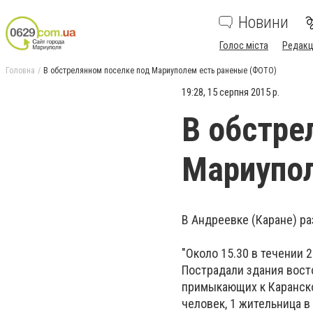
Новини
Голос міста
Редакц
Головна
В обстрелянном поселке под Мариуполем есть раненые (ФОТО)
19:28, 15 серпня 2015 р.
В обстре
Мариупол
В Андреевке (Каране) р
"Около 15.30 в течении 
Пострадали здания вост
примыкающих к Каранско
человек, 1 жительница в