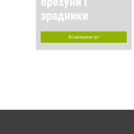
брехуни і
зрадники
Всі матеріали тут