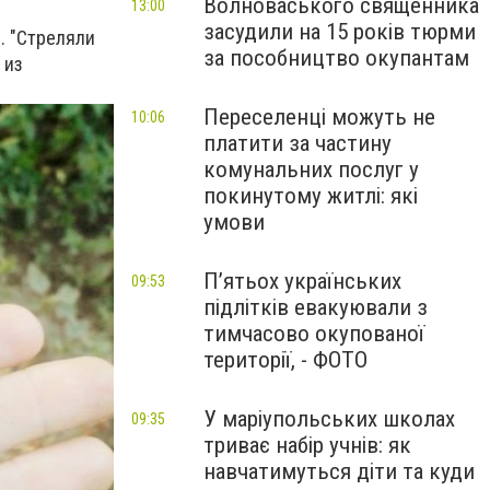
Волноваського священника
13:00
засудили на 15 років тюрми
. "Стреляли
за пособництво окупантам
 из
Переселенці можуть не
10:06
платити за частину
комунальних послуг у
покинутому житлі: які
умови
П’ятьох українських
09:53
підлітків евакуювали з
тимчасово окупованої
території, - ФОТО
У маріупольських школах
09:35
триває набір учнів: як
навчатимуться діти та куди