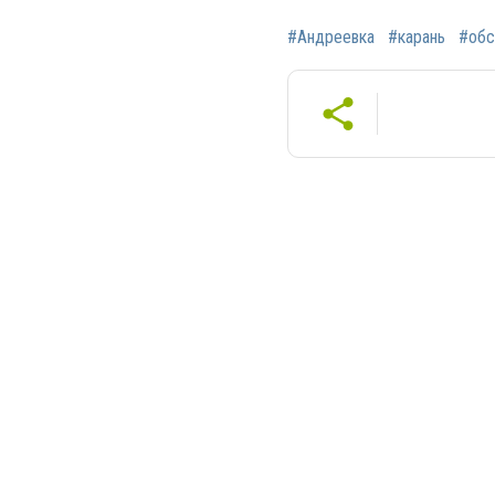
#Андреевка
#карань
#обс