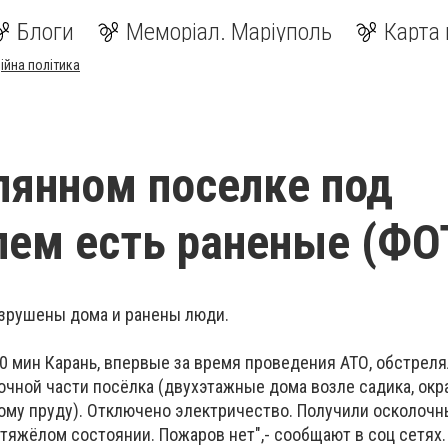
Блоги
Меморіал. Маріуполь
Карта 
ійна політика
лянном поселке под
ем есть раненые (ФО
азрушены дома и ранены люди.
20 мин Карань, впервые за время проведения АТО, обстреля
очной части посёлка (двухэтажные дома возле садика, окр
му пруду). Отключено электричество. Получили осколочн
 тяжёлом состоянии. Пожаров нет",- сообщают в соц сетях.