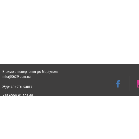
Віримо в повернення до Маріуполя
info@0629.com.ua
Журналисты сайта
+38 (096) 91 303 68
Допускається цитування матеріалів без отримання попередньої згоди 0629.com.ua за
пошукових систем гіперпосилання на цитовані статті не нижче другого абзацу в тек
Матеріали з плашками "Новини компаній", "Промо", "Партнерський матеріал", "Партнер
Реклама на сайті
Ф