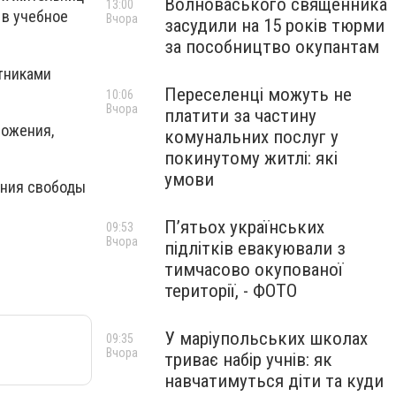
Волноваського священника
13:00
 в учебное
Вчора
засудили на 15 років тюрми
за пособництво окупантам
отниками
Переселенці можуть не
10:06
Вчора
платити за частину
ложения,
комунальних послуг у
.
покинутому житлі: які
умови
ения свободы
П’ятьох українських
09:53
Вчора
підлітків евакуювали з
тимчасово окупованої
території, - ФОТО
У маріупольських школах
09:35
Вчора
триває набір учнів: як
навчатимуться діти та куди