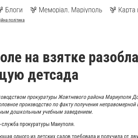
Блоги
Меморіал. Маріуполь
Карта 
ійна політика
оле на взятке разобл
щую детсада
ководством прокуратуры Жовтневого района Мариуполя Д
головное производство по факту получения неправомерной
ным дошкольным учебным заведением.
-служба прокуратуры Маиуполя.
ющая одного из детских садов требовала и получила от дв