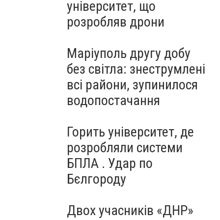
університет, що
розробляв дрони
Маріуполь другу добу
без світла: знеструмлені
всі райони, зупинилося
водопостачання
Горить університет, де
розробляли системи
БПЛА . Удар по
Бєлгороду
Двох учасників «ДНР»