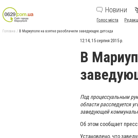
Новини
Голос міста
Редакц
Головна
В Мариуполе на взятке разоблачили заведующую детсада
12:14, 15 серпня 2015 р.
В Мариуп
заведую
Под процессуальным ру
области расследуется у
заведующей коммуналь
Об этом сообщает пресс
Установлено, что заведу