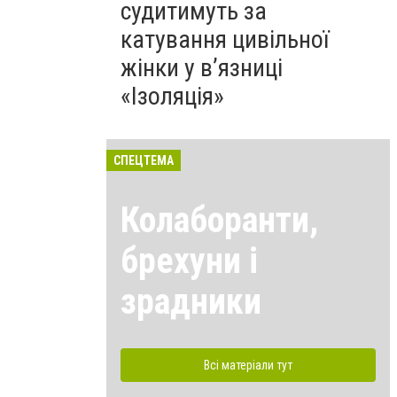
судитимуть за
катування цивільної
жінки у в’язниці
«Ізоляція»
СПЕЦТЕМА
Колаборанти,
брехуни і
зрадники
Всі матеріали тут