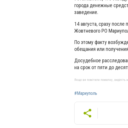
города денежные средств
заведение.
14 августа, сразу после
Жовтневого РО Мариупо
По этому факту возбужде
обещания или получени
Досудебное расследован
на срок от пяти до десят
Якщо ви помітили помилку, виділіть нео
#Мариуполь