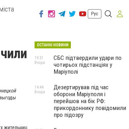
міста
Рус
ОСТАННІ НОВИНИ
ачили
СБС підтвердили удари по
19:31
Вчора
чотирьох підстанціях у
Маріуполі
Дезертирував під час
14:44
онецкой
Вчора
оборони Маріуполя і
 выгоды
перейшов на бік РФ:
прикордоннику повідомили
про підозру
ух жительниц