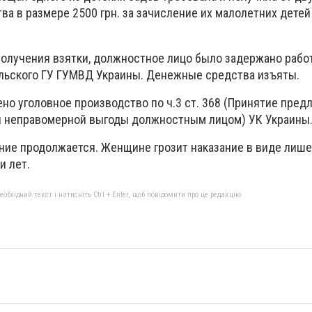
а в размере 2500 грн. за зачисление их малолетних детей
 получения взятки, должностное лицо было задержано раб
льского ГУ ГУМВД Украины. Денежные средства изъяты.
но уголовное производство по ч.3 ст. 368 (Принятие пред
я неправомерной выгоды должностным лицом) УК Украины
ие продолжается. Женщине грозит наказание в виде лиш
и лет.
бхідний текст і натисніть Ctrl + Enter, щоб повідомити про це редакцію