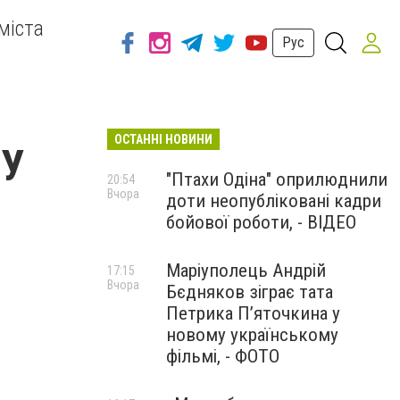
міста
Рус
ОСТАННІ НОВИНИ
СУ
"Птахи Одіна" оприлюднили
20:54
Вчора
доти неопубліковані кадри
бойової роботи, - ВІДЕО
Маріуполець Андрій
17:15
Вчора
Бєдняков зіграє тата
Петрика П’яточкина у
новому українському
фільмі, - ФОТО