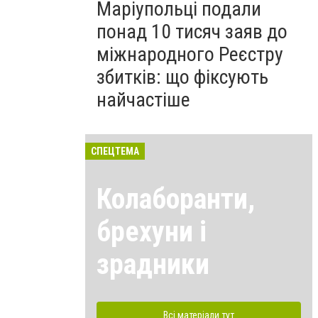
Маріупольці подали
понад 10 тисяч заяв до
міжнародного Реєстру
збитків: що фіксують
найчастіше
СПЕЦТЕМА
Колаборанти,
брехуни і
зрадники
Всі матеріали тут