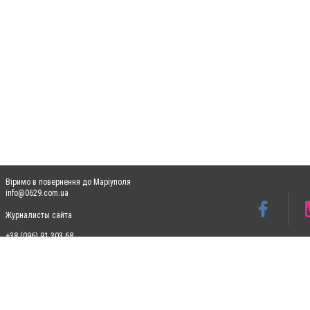
Віримо в повернення до Маріуполя
info@0629.com.ua
Журналисты сайта
+38 (096) 91 303 68
Допускається цитування матеріалів без отримання попередньої згоди 0629.com.ua за
пошукових систем гіперпосилання на цитовані статті не нижче другого абзацу в тек
Матеріали з плашками "Новини компаній", "Промо", "Партнерський матеріал", "Партнер