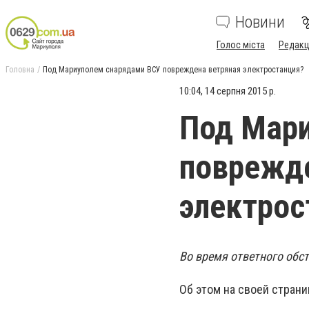
Новини
Голос міста
Редакц
Головна
Под Мариуполем снарядами ВСУ повреждена ветряная электростанция?
10:04, 14 серпня 2015 р.
Под Мар
поврежде
электрос
Во время ответного обс
Об этом на своей страни