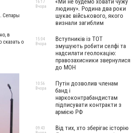
«Ми не будемо ховати чужу
16:17
Вчора
людину». Родина два роки
шукає військового, якого
е. Сепары
визнали загиблим
но, в
Вступників із ТОТ
15:04
 сказать о
Вчора
змушують робити селфі та
надсилати геолокацію:
правозахисники звернулися
до МОН
Путін дозволив членам
10:56
Вчора
банд і
наркоконтрабандистам
підписувати контракти з
армією РФ
Від тих, хто зберігає історію
09:43
Вчора