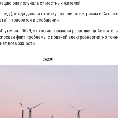
мацию она получила от местных жителей.
- ред.), когда давали ответку, попали по ветрякам в Саханк
та", - говорится в сообщении.
" уточнил 0629, что по информации разведки, действитель
ирован факт проблемы с подачей электроэнергии, но точно
 нет возможности.
САХ2!!!