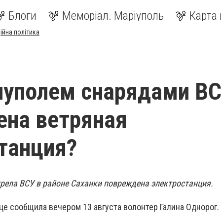
Блоги
Меморіал. Маріуполь
Карта 
ійна політика
иуполем снарядами В
на ветряная
танция?
трела ВСУ в районе Саханки повреждена электростанция.
це сообщила вечером 13 августа волонтер Галина Однорог.