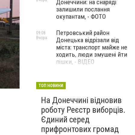
Донеччини: на снаряді
залишили послання
окупантам, - ФОТО
Петровський район
09:08
Вчора
Донецька відрізали від
міста: транспорт майже не
ходить, люди змушені йти
пішки, - ВІДЕО
1624 день повномасштабної
08:54
сах
Вчора
війни. РФ вдарила
ТОП НОВИНИ
«Іскандерами» по Київщині і
На Донеччині відновив
столиці. 15 людей загинули.
В Росії палають
роботу Реєстр виборців.
енергопідстанції та
Єдиний серед
черговий WB
прифронтових громад