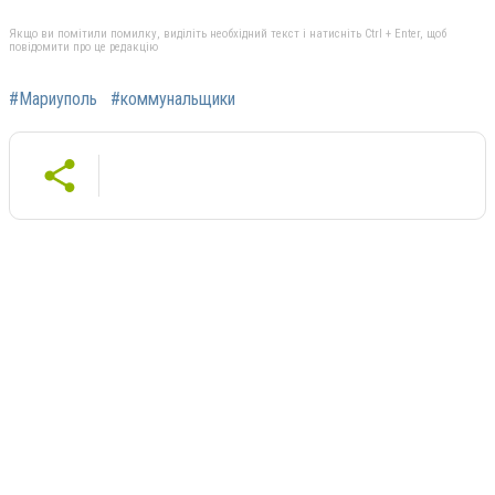
Якщо ви помітили помилку, виділіть необхідний текст і натисніть Ctrl + Enter, щоб
повідомити про це редакцію
#Мариуполь
#коммунальщики