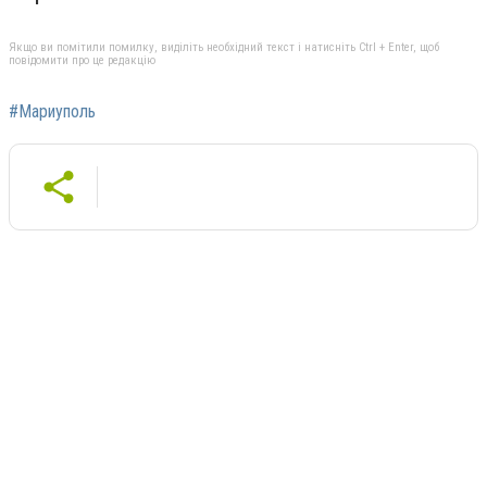
Якщо ви помітили помилку, виділіть необхідний текст і натисніть Ctrl + Enter, щоб
повідомити про це редакцію
#Мариуполь