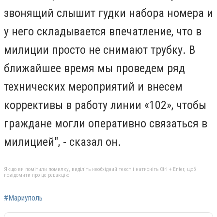
звонящий слышит гу
д
ки набора номера и
у него складываетс
я
впечатление, что в
милиции просто не снимают трубку. В
ближайшее время мы проведем ряд
технических мероприятий и внесем
коррективы в работу линии «102», чтобы
граждане могли оперативно связаться в
милицией", - сказал он.
Якщо ви помітили помилку, виділіть необхідний текст і натисніть Ctrl + Enter, щоб
повідомити про це редакцію
#Мариуполь