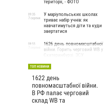
території, - ФОТО
У маріупольських школах
09:35
7 серпня
триває набір учнів: як
навчатимуться діти та куди
звертатися
1626 день повномасштабної
08:55
7 серпня
війни. Горить черговий WB у
Єкатеринбурзі. ЗСУ
атакували військові цілі у
Маріуполі
ТОП НОВИНИ
1622 день
повномасштабної війни.
В РФ палає черговий
склад WB та