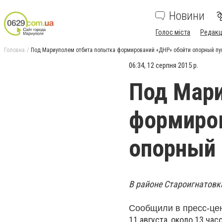
Новини
Голос міста
Редакц
Головна
Под Мариуполем отбита попытка формирований «ДНР» обойти опорный пу
06:34, 12 серпня 2015 р.
Под Мари
формиро
опорный 
В районе Староигнатовк
Сообщили в пресс-це
11 августа, около 13 ч