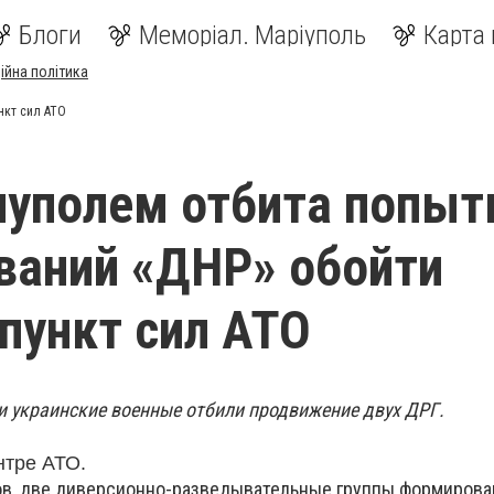
Блоги
Меморіал. Маріуполь
Карта 
ійна політика
нкт сил АТО
уполем отбита попыт
ваний «ДНР» обойти
пункт сил АТО
и украинские военные отбили продвижение двух ДРГ.
нтре АТО.
асов, две диверсионно-разведывательные группы формирова