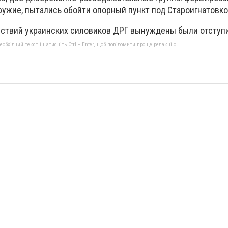
ружие, пытались обойти опорный пункт под Староигнатовк
йствий украинских силовиков ДРГ вынуждены были отступи
бхідний текст і натисніть Ctrl + Enter, щоб повідомити про це редакцію