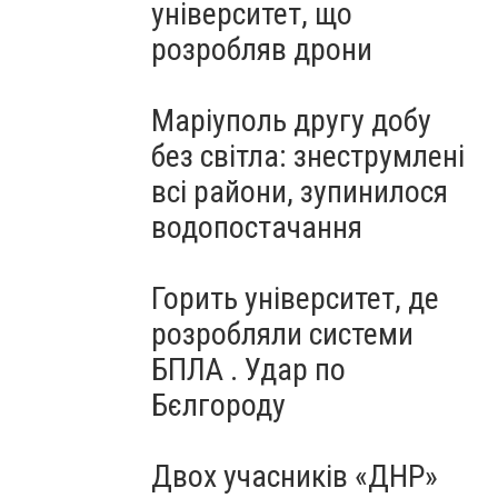
університет, що
розробляв дрони
Маріуполь другу добу
без світла: знеструмлені
всі райони, зупинилося
водопостачання
Горить університет, де
розробляли системи
БПЛА . Удар по
Бєлгороду
Двох учасників «ДНР»