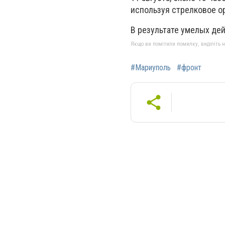
используя стрелковое о
В результате умелых де
Якщо ви помітили помилку, виділіть нео
#Мариуполь
#фронт