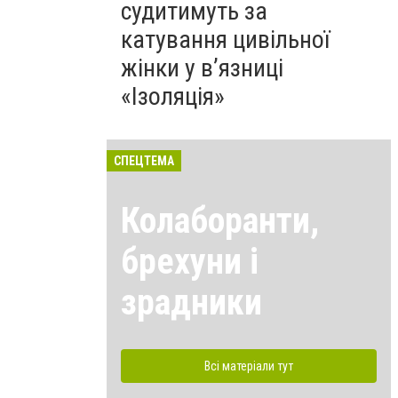
судитимуть за
катування цивільної
жінки у в’язниці
«Ізоляція»
СПЕЦТЕМА
Колаборанти,
брехуни і
зрадники
Всі матеріали тут