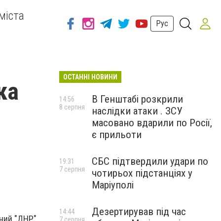
міста
Рус
ОСТАННІ НОВИНИ
ка
В Генштабі розкрили
14:56
8 серпня
наслідки атаки . ЗСУ
масовано вдарили по Росії,
є прильоти
СБС підтвердили удари по
19:31
7 серпня
чотирьох підстанціях у
Маріуполі
Дезертирував під час
14:44
ний "ДНР",
7 серпня