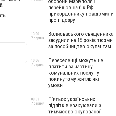
оборони Маріуполя і
ой.
перейшов на бік РФ:
прикордоннику повідомили
ть.
про підозру
Волноваського священника
13:00
7 серпня
засудили на 15 років тюрми
за пособництво окупантам
Переселенці можуть не
10:06
7 серпня
платити за частину
комунальних послуг у
покинутому житлі: які
умови
П’ятьох українських
09:53
7 серпня
підлітків евакуювали з
тимчасово окупованої