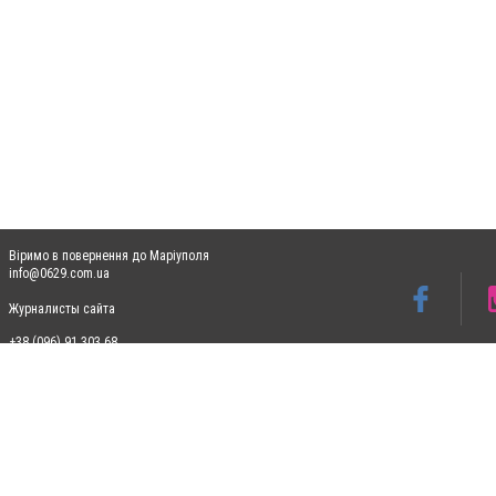
Віримо в повернення до Маріуполя
info@0629.com.ua
Журналисты сайта
+38 (096) 91 303 68
Допускається цитування матеріалів без отримання попередньої згоди 0629.com.ua за
пошукових систем гіперпосилання на цитовані статті не нижче другого абзацу в тек
Матеріали з плашками "Новини компаній", "Промо", "Партнерський матеріал", "Партнер
Реклама на сайті
Ф