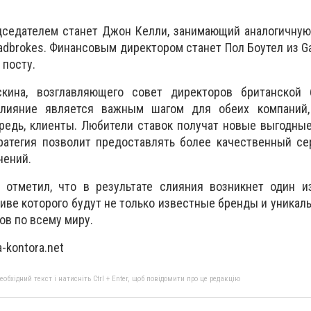
седателем станет Джон Келли, занимающий аналогичную
dbrokes. Финансовым директором станет Пол Боутел из Gal
 посту.
кина, возглавляющего совет директоров британской 
слияние является важным шагом для обеих компаний,
редь, клиенты. Любители ставок получат новые выгодны
ратегия позволит предоставлять более качественный се
чений.
 отметил, что в результате слияния возникнет один и
тиве которого будут не только известные бренды и уникал
ков по всему миру.
-kontora.net
бхідний текст і натисніть Ctrl + Enter, щоб повідомити про це редакцію