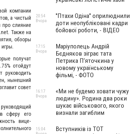
вой компании
"Птахи Одіна" оприлюднили
20:54
тов, а чистый
Вчора
доти неопубліковані кадри
и про слияние
бойової роботи, - ВІДЕО
net. Также на
ятия, обзоры
Маріуполець Андрій
 игры.
17:15
Вчора
Бєдняков зіграє тата
орые получат
Петрика П’яточкина у
1.75% отойдут
новому українському
т руководить
фільмі, - ФОТО
ен, нынешний
зглавит совет
«Ми не будемо ховати чужу
16:17
Вчора
людину». Родина два роки
шукає військового, якого
ь руководящий
визнали загиблим
 в сферу его
жность вице-
полнительного
Вступників із ТОТ
15:04
Вчора