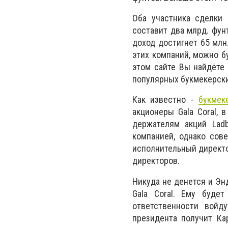
Оба участника сделки 
составит два млрд. фун
доход достигнет 65 млн
этих компаний, можно бу
этом сайте Вы найдёте
популярных букмекерских
Как известно -
букмек
акционеры Gala Coral, 
держателям акций Ladb
компанией, однако сов
исполнительный директо
директоров.
Никуда не денется и Эн
Gala Coral. Ему буде
ответственности войд
президента получит Ка