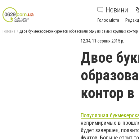
Новини
Голос міста
Редакц
Головна
Двое букмекеров-конкурентов образовали одну из самых крупных контор
12:34, 11 серпня 2015 р.
Двое бук
образова
контор в
Популярная букмекерска
непримиримых в прошлом
будет завершен, появит
фунтов. Больше стоит тол