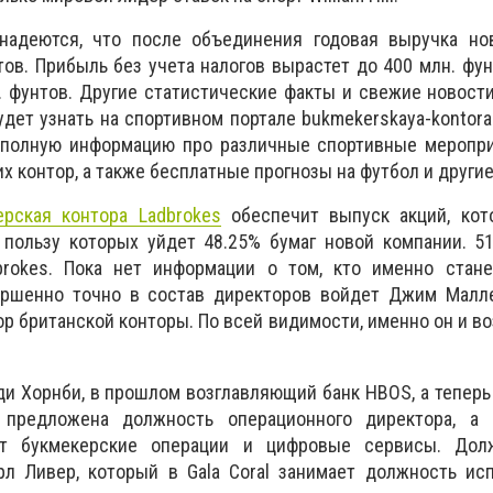
надеются, что после объединения годовая выручка но
тов. Прибыль без учета налогов вырастет до 400 млн. фун
. фунтов. Другие статистические факты и свежие новост
дет узнать на спортивном портале bukmekerskaya-kontora.
 полную информацию про различные спортивные меропри
 контор, а также бесплатные прогнозы на футбол и другие
ерская контора Ladbrokes
обеспечит выпуск акций, кот
в пользу которых уйдет 48.25% бумаг новой компании. 5
rokes. Пока нет информации о том, кто именно стане
ершенно точно в состав директоров войдет Джим Малл
р британской конторы. По всей видимости, именно он и во
ди Хорнби, в прошлом возглавляющий банк HBOS, а тепер
т предложена должность операционного директора, а
ут букмекерские операции и цифровые сервисы. Дол
рл Ливер, который в Gala Coral занимает должность ис