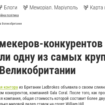
Блоги
Меморіал. Маріуполь
Карта 
ійна політика
 в Великобритании
мекеров-конкурентов
ли одну из самых кру
 Великобритании
я контора
из Британии Ladbrokes объявила о своем слиян
 конкурентов, компанией Gala Coral. После того, как пр
ся компания, общая стоимость которой составит более дв
ько мировой лидер ставок на спорт William Hill.