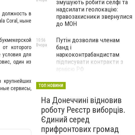
змушують робити селфі та
надсилати геолокацію:
 должность в
правозахисники звернулися
a Coral, ныне
до МОН
Путін дозволив членам
букмекерской
10:56
Вчора
банд і
 от которого
наркоконтрабандистам
е условия для
підписувати контракти з
рвис, один из
армією РФ
з крупнейших
Від тих, хто зберігає історію
09:43
ТОП НОВИНИ
ьные сервисы,
Вчора
Донеччини: на снаряді
На Донеччині відновив
залишили послання
окупантам, - ФОТО
роботу Реєстр виборців.
Єдиний серед
прифронтових громад