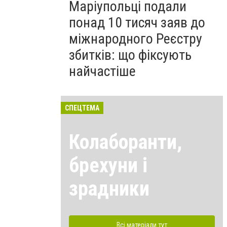
Маріупольці подали
понад 10 тисяч заяв до
міжнародного Реєстру
збитків: що фіксують
найчастіше
СПЕЦТЕМА
Колаборанти,
брехуни і
зрадники
Всі матеріали тут