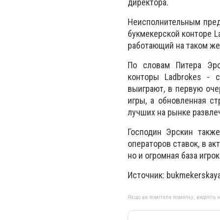
директора.
Неисполнительным пред
букмекерской конторе La
работающий на таком же
По словам Питера Эрс
конторы Ladbrokes - 
выиграют, в первую оче
игры, а обновленная ст
лучших на рынке развле
Господин Эрскин также
операторов ставок, в ак
но и огромная база игро
Источник: bukmekerskaya
Якщо ви помітили помилку, виділіть нео