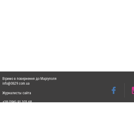
Віримо в повернення до Маріуполя
info@0629.com.ua
Журналисты сайта
+38 (096) 91 303 68
Допускається цитування матеріалів без отримання попередньої згоди 0629.com.ua за
пошукових систем гіперпосилання на цитовані статті не нижче другого абзацу в тек
Матеріали з плашками "Новини компаній", "Промо", "Партнерський матеріал", "Партнер