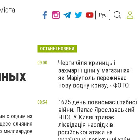
міста
Рус
ОСТАННІ НОВИНИ
Черги біля криниць і
09:00
захмарні ціни у магазинах:
пных
як Маріуполь переживає
нову водну кризу, - ФОТО
1625 день повномасштабної
08:54
війни. Палає Ярославський
ии с одним из
НПЗ. У Києві триває
оцесс слияния
ліквідація наслідків
ух миллиардов
російської атаки на
українські логістичні хаби