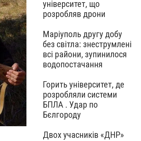
університет, що
розробляв дрони
Маріуполь другу добу
без світла: знеструмлені
всі райони, зупинилося
водопостачання
Горить університет, де
розробляли системи
БПЛА . Удар по
Бєлгороду
Двох учасників «ДНР»