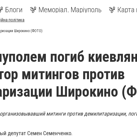
Блоги
Меморіал. Маріуполь
Карта 
ійна політика
таризации Широкино (ФОТО)
уполем погиб киевлян
тор митингов против
аризации Широкино (
, организовывавший митинги против демилитаризации, пог
ый депутат Семен Семенченко.