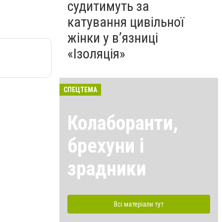
судитимуть за
катування цивільної
жінки у в’язниці
«Ізоляція»
СПЕЦТЕМА
Колаборанти,
брехуни і
зрадники
Всі матеріали тут