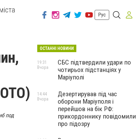
міста
Рус
ОСТАННІ НОВИНИ
ин,
СБС підтвердили удари по
19:31
Вчора
чотирьох підстанціях у
Маріуполі
ФОТО)
Дезертирував під час
14:44
Вчора
оборони Маріуполя і
перейшов на бік РФ:
иб под
прикордоннику повідомили
про підозру