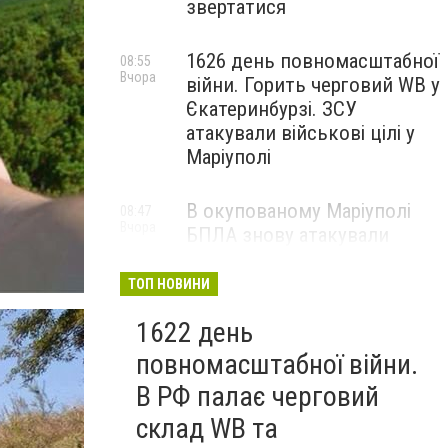
звертатися
1626 день повномасштабної
08:55
Вчора
війни. Горить черговий WB у
Єкатеринбурзі. ЗСУ
атакували військові цілі у
Маріуполі
В окупованому Маріуполі
08:47
Вчора
БПЛА знову атакували
енергетичну інфраструктуру,
— ВІДЕО
ТОП НОВИНИ
1622 день
повномасштабної війни.
В РФ палає черговий
склад WB та