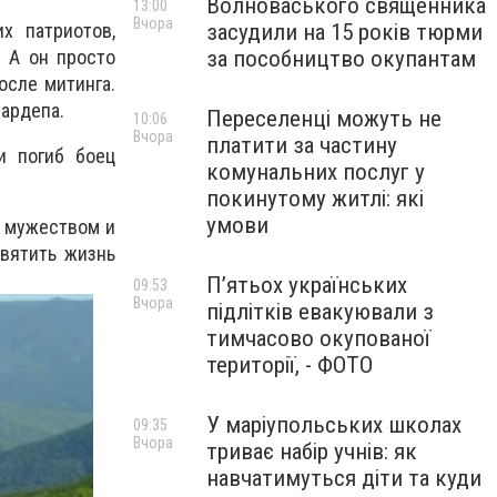
Волноваського священника
13:00
Вчора
засудили на 15 років тюрми
х патриотов,
за пособництво окупантам
 А он просто
осле митинга.
нардепа.
Переселенці можуть не
10:06
Вчора
платити за частину
и погиб боец
комунальних послуг у
покинутому житлі: які
умови
м мужеством и
вятить жизнь
П’ятьох українських
09:53
Вчора
підлітків евакуювали з
тимчасово окупованої
території, - ФОТО
У маріупольських школах
09:35
Вчора
триває набір учнів: як
навчатимуться діти та куди