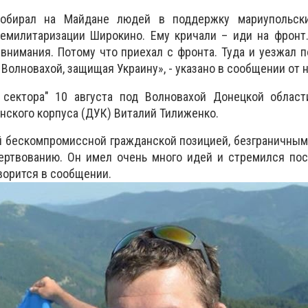
обирал на Майдане людей в поддержку мариупольски
емилитаризации Широкино. Ему кричали – иди на фронт.
внимания. Потому что приехал с фронта. Туда и уезжал п
 Волновахой, защищая Украину», - указано в сообщении от 
 сектора" 10 августа под Волновахой Донецкой област
нского корпуса (ДУК) Виталий Тилиженко.
й бескомпромиссной гражданской позицией, безграничны
ертвованию. Он имел очень много идей и стремился пос
ворится в сообщении.