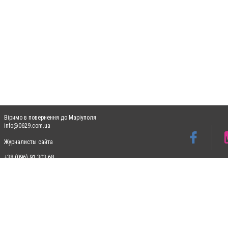
Віримо в повернення до Маріуполя
info@0629.com.ua
Журналисты сайта
+38 (096) 91 303 68
Допускається цитування матеріалів без отримання попередньої згоди 0629.com.ua за
пошукових систем гіперпосилання на цитовані статті не нижче другого абзацу в тек
Матеріали з плашками "Новини компаній", "Промо", "Партнерський матеріал", "Партнер
Реклама на сайті
Ф