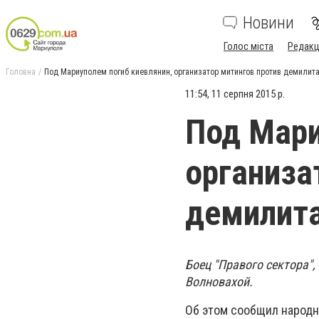
Новини
Голос міста
Редакц
Головна
Под Мариуполем погиб киевлянин, организатор митингов против демили
11:54, 11 серпня 2015 р.
Под Мари
организа
демилит
Боец "Правого сектора"
Волновахой.
Об этом сообщил народн