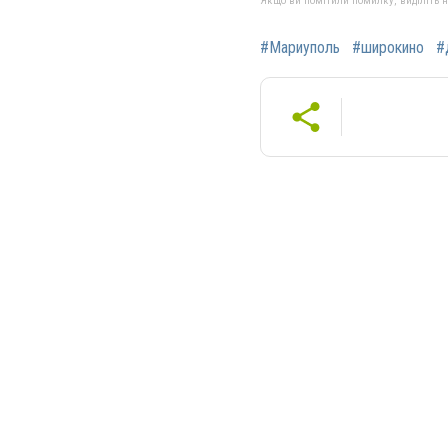
Якщо ви помітили помилку, виділіть нео
#Мариуполь
#широкино
#