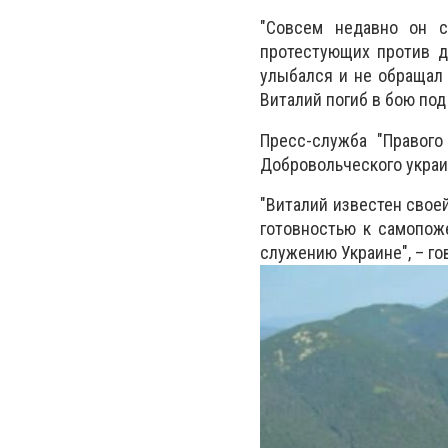
"Совсем недавно он с
протестующих против д
улыбался и не обращал 
Виталий погиб в бою под
Пресс-служба "Правого
Добровольческого украи
"Виталий известен свое
готовностью к самопож
служению Украине", – го