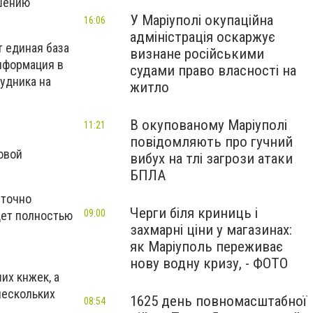
ьшению
У Маріуполі окупаційна
16:06
адміністрація оскаржує
т единая база
визнане російськими
нформация в
судами право власності на
рудника на
житло
В окупованому Маріуполі
11:21
повідомляють про гучний
овой
вибух на тлі загрози атаки
БПЛА
 точно
Черги біля криниць і
09:00
дет полностью
захмарні ціни у магазинах:
як Маріуполь переживає
нову водну кризу, - ФОТО
их кнжек, а
нескольких
1625 день повномасштабної
08:54