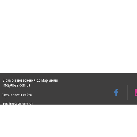
Віримо в повернення до Маріуполя
info@0629.com.ua
Журналисты сайта
+38 (096) 91 303 68
Допускається цитування матеріалів без отримання попередньої згоди 0629.com.ua за
пошукових систем гіперпосилання на цитовані статті не нижче другого абзацу в тек
Матеріали з плашками "Новини компаній", "Промо", "Партнерський матеріал", "Партнер