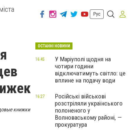
міста
Рус
ОСТАННІ НОВИНИ
ия
У Маріуполі щодня на
16:45
чотири години
цев
відключатимуть світло: це
вплине на подачу води
нижек
Російські військові
16:27
розстріляли українського
удовые книжки
полоненого у
Волноваському районі, —
прокуратура