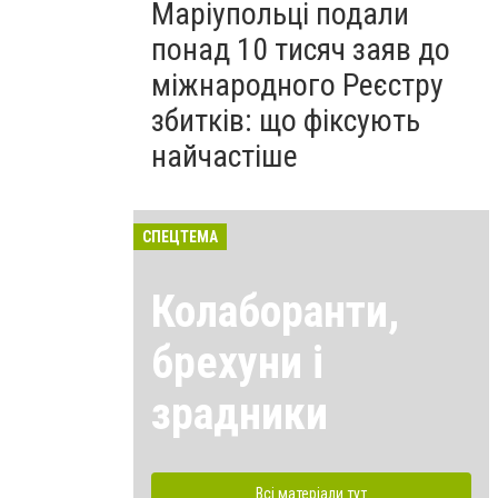
Маріупольці подали
понад 10 тисяч заяв до
міжнародного Реєстру
збитків: що фіксують
найчастіше
СПЕЦТЕМА
Колаборанти,
брехуни і
зрадники
Всі матеріали тут