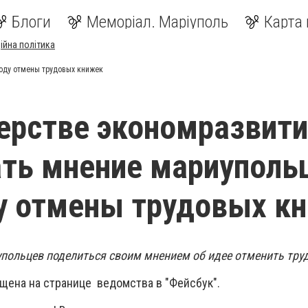
Блоги
Меморіал. Маріуполь
Карта 
ійна політика
воду отмены трудовых книжек
ерстве экономразвит
ать мнение мариуполь
у отмены трудовых к
польцев поделиться своим мнением об идее отменить тр
щена на странице ведомства в "Фейсбук".