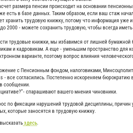
расчет размера пенсии происходит на основании пенсионны
е есть в базе данных. Таким образом, если ваш стаж нача
дет хранить трудовую книжку, потому что информация уже 
 до 2000 - можете сохранить трудовую, чтобы всегда имет
сти трудовые книжки, мы избавимся от лишней бумажной 
икам и кадровикам. А еще - уменьшим пространство для к
ктронном варианте, поэтому вопрос влияния человеческог
ожение с Пенсионным фондом, налоговиками, Минсоцполит
s - все согласились. Постепенно искореняем бюрократию в
 в сообщении.
нициативе?"- спарашивают вашего мнения чиновники.
ос по фиксации нарушений трудовой дисциплины, причин 
ых, которые заносятся в трудовую книжку.
 высказать
здесь
.