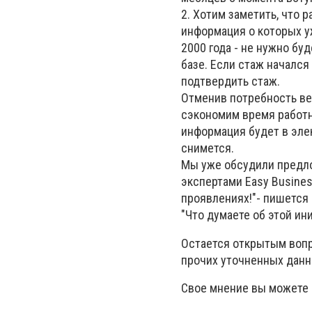
2. Хотим заметить, что 
информация о которых уж
2000 года - не нужно бу
базе. Если стаж начался
подтвердить стаж.
Отменив потребность ве
сэкономим время работн
информация будет в эле
снимется.
Мы уже обсудили предл
экспертами Easy Busines
проявлениях!"- пишется
"Что думаете об этой и
Остается открытым вопр
прочих уточненных данн
Свое мнение вы можете