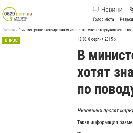
Новини
Голос міста
Редакц
Головна
В министерстве экономразвития хотят знать мнение мариупольцев по по
13:30, 8 серпня 2015 р.
ОПРОС
В минист
хотят зн
по повод
Чиновники просят мариу
Такая информация разме