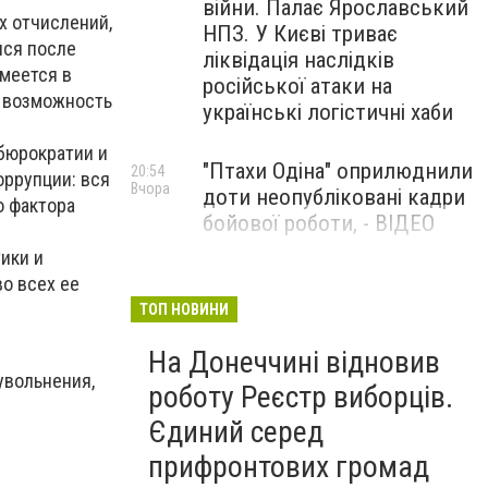
війни. Палає Ярославський
х отчислений,
НПЗ. У Києві триває
лся после
ліквідація наслідків
имеется в
російської атаки на
ь возможность
українські логістичні хаби
бюрократии и
"Птахи Одіна" оприлюднили
20:54
оррупции: вся
Вчора
доти неопубліковані кадри
о фактора
бойової роботи, - ВІДЕО
ики и
Маріуполець Андрій
о всех ее
17:15
Вчора
Бєдняков зіграє тата
ТОП НОВИНИ
Петрика П’яточкина у
На Донеччині відновив
новому українському
увольнения,
фільмі, - ФОТО
роботу Реєстр виборців.
Єдиний серед
прифронтових громад