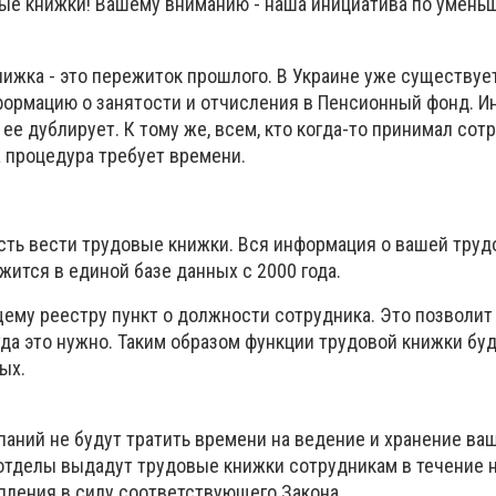
ые книжки! Вашему вниманию - наша инициатива по умен
нижка - это пережиток прошлого. В Украине уже существуе
ормацию о занятости и отчисления в Пенсионный фонд. И
ее дублирует. К тому же, всем, кто когда-то принимал сот
та процедура требует времени.
сть вести трудовые книжки. Вся информация о вашей труд
жится в единой базе данных с 2000 года.
щему реестру пункт о должности сотрудника. Это позволит
гда это нужно. Таким образом функции трудовой книжки бу
ых.
аний не будут тратить времени на ведение и хранение ваш
 отделы выдадут трудовые книжки сотрудникам в течение 
пления в силу соответствующего Закона.