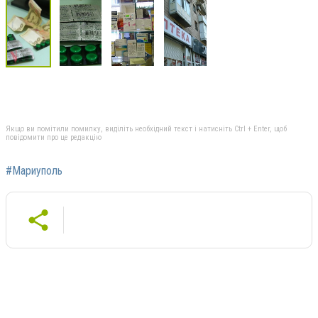
Якщо ви помітили помилку, виділіть необхідний текст і натисніть Ctrl + Enter, щоб
повідомити про це редакцію
#Мариуполь