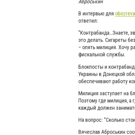
Аброськин
В интервью для
obozreva
ответил:
"Контрабанда…Знаете, зв
это делать. Сигареты бе
– опять милиция. Хочу ра
фискальной службы.
Блокпосты и контрабанд
Украины в Донецкой обл
обеспечивают работу ко
Милиция заступает на б
Поэтому где милиция, а 
каждый должен занимать
На вопрос: "Сколько ст
Вячеслав Аброськин сооб