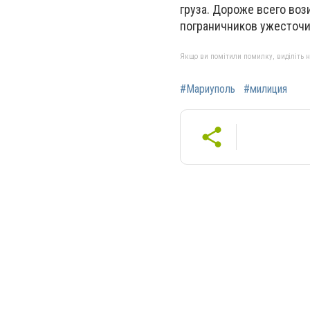
груза. Дороже всего воз
пограничников ужесточил
Якщо ви помітили помилку, виділіть нео
#Мариуполь
#милиция