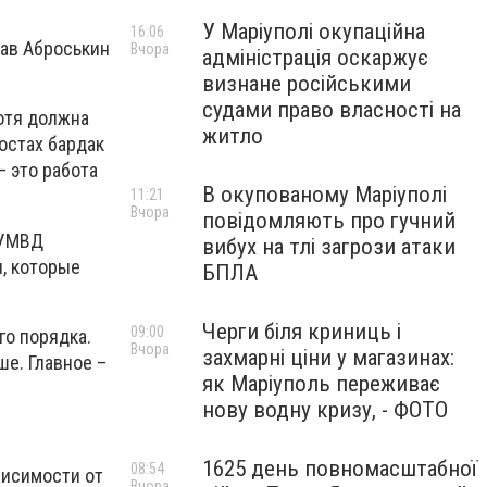
У Маріуполі окупаційна
16:06
лав Аброськин
Вчора
адміністрація оскаржує
визнане російськими
судами право власності на
хотя должна
житло
постах бардак
– это работа
В окупованому Маріуполі
11:21
Вчора
повідомляють про гучний
ГУМВД
вибух на тлі загрози атаки
, которые
БПЛА
Черги біля криниць і
09:00
го порядка.
Вчора
захмарні ціни у магазинах:
ше. Главное –
як Маріуполь переживає
нову водну кризу, - ФОТО
1625 день повномасштабної
08:54
висимости от
Вчора