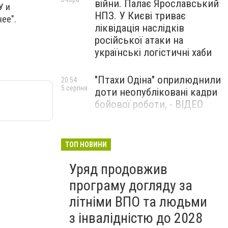
війни. Палає Ярославський
У и
НПЗ. У Києві триває
ее".
ліквідація наслідків
російської атаки на
українські логістичні хаби
"Птахи Одіна" оприлюднили
20:54
5 серпня
доти неопубліковані кадри
бойової роботи, - ВІДЕО
Маріуполець Андрій
17:15
5 серпня
Бєдняков зіграє тата
ТОП НОВИНИ
Петрика П’яточкина у
Уряд продовжив
новому українському
фільмі, - ФОТО
програму догляду за
літніми ВПО та людьми
з інвалідністю до 2028