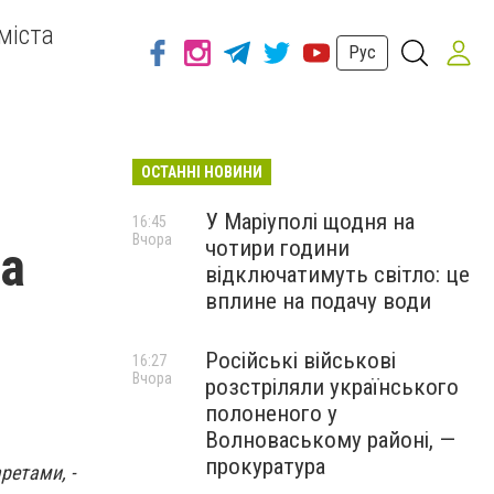
міста
Рус
ОСТАННІ НОВИНИ
У Маріуполі щодня на
16:45
Вчора
чотири години
на
відключатимуть світло: це
вплине на подачу води
Російські військові
16:27
Вчора
розстріляли українського
полоненого у
Волноваському районі, —
прокуратура
ретами, -