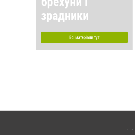
брехуни і
зрадники
Всі матеріали тут