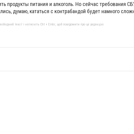
ить продукты питания и алкоголь. Но сейчас требования СБ
ись, думаю, кататься с контрабандой будет намного сложн
бхідний текст і натисніть Ctrl + Enter, щоб повідомити про це редакцію