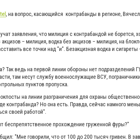
tel
, на вопрос, касающийся контрабанды в регионе, Вячес
учат заявления, что милиция с контрабандой не борется, 
з акцизов – милиция, водка без акцизов – милиция, на блок
сставить все точки над "и". Безакцизная водка и сигареты 
а? Так ведь на первой линии обороны нет подразделений 
асти, там несут службу военнослужащие ВСУ, пограничники
нтрольных пунктов пропуска.
локпосты на линии разграничения для охраны общественно
где контрабанда? Но она есть. Правда, сейчас намного мень
ся своей работой".
оит беспрепятственное прохождение груженной фуры?"
щил: "Мне говорили, что от 100 до 200 тысяч гривен. В за