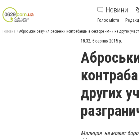
Новини
Голос міста
Редакц
Головна
Аброськин озвучил расценки контрабанды в секторе «М» и на других учас
18:32, 5 серпня 2015 р.
Аброськи
контраба
других у
разграни
Милиция не может борот