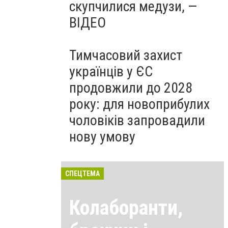
скупчилися медузи, —
ВІДЕО
Тимчасовий захист
українців у ЄС
продовжили до 2028
року: для новоприбулих
чоловіків запровадили
нову умову
СПЕЦТЕМА
Колаборанти,