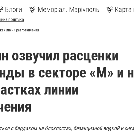
Блоги
Меморіал. Маріуполь
Карта 
ійна політика
тках линии разграничения
н озвучил расценки
нды в секторе «М» и 
частках линии
чения
ься с бардаком на блокпостах, безакцизной водкой и сига