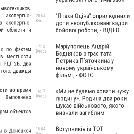
ывотехников.
"Птахи Одіна" оприлюднили
 экспертно-
20:54
Вчора
доти неопубліковані кадри
х экспертно-
бойової роботи, - ВІДЕО
ой области и
Маріуполець Андрій
17:15
ых по фактам
Вчора
Бєдняков зіграє тата
ов местности
Петрика П’яточкина у
 РДГ-2Б, два
новому українському
 того, дважды
фільмі, - ФОТО
сти во время
«Ми не будемо ховати чужу
16:17
Вчора
 Выполнено
людину». Родина два роки
шукає військового, якого
рам объектов
визнали загиблим
Вступників із ТОТ
15:04
ны в Донецкой
Вчора