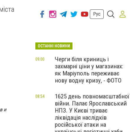
міста
Рус
ОСТАННІ НОВИНИ
Черги біля криниць і
09:00
захмарні ціни у магазинах:
як Маріуполь переживає
нову водну кризу, - ФОТО
1625 день повномасштабної
08:54
війни. Палає Ярославський
в и
НПЗ. У Києві триває
ліквідація наслідків
російської атаки на
українські логістичні хаби