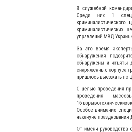
В служебной командиро
Среди них 1 специал
криминалистического ц
криминалистических ц
управлений МВД Украины
За это время эксперт
обнаружения подозрит
обнаружены и изъяты д
снаряженных корпуса гр
пришлось выезжать по ф
С целью проведения пр
проведения массо
16 взрывотехническихэ
Особое внимание специ
накануне празднования 
От имени руководства 