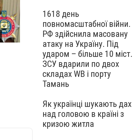
1618 день
повномасштабної війни.
РФ здійснила масовану
Взрывотехники в Мариуполе обнаружили 9 подозри
атаку на Україну. Під
ударом – більше 10 міст.
ЗСУ вдарили по двох
складах WB і порту
Тамань
Як українці шукають дах
над головою в країні з
кризою житла