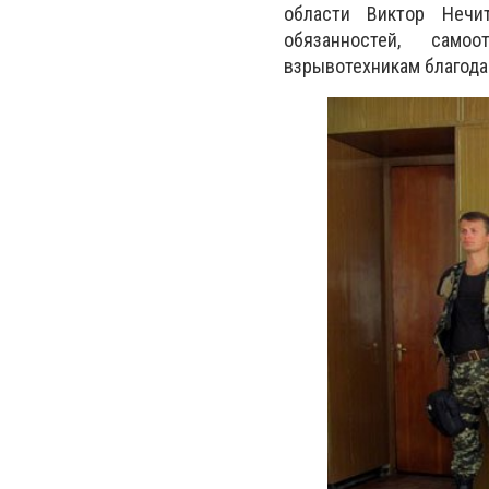
области Виктор Нечи
обязанностей, само
взрывотехникам благода