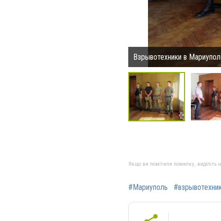
Взрывотехники в Мариупол
Якщо ви помітили помилку, виділіть нео
#Мариуполь
#взрывотехни