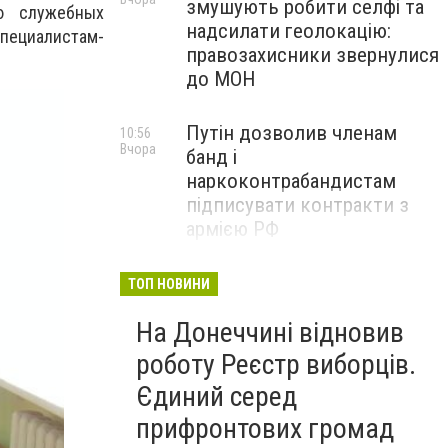
змушують робити селфі та
ю служебных
надсилати геолокацію:
ециалистам-
правозахисники звернулися
до МОН
Путін дозволив членам
10:56
Вчора
банд і
наркоконтрабандистам
підписувати контракти з
армією РФ
Від тих, хто зберігає історію
09:43
ТОП НОВИНИ
Вчора
Донеччини: на снаряді
На Донеччині відновив
залишили послання
окупантам, - ФОТО
роботу Реєстр виборців.
Єдиний серед
прифронтових громад