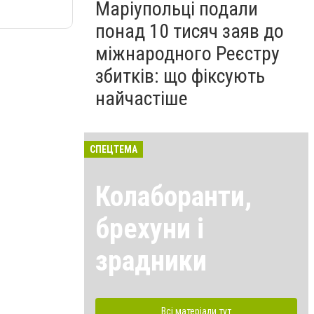
Маріупольці подали
понад 10 тисяч заяв до
міжнародного Реєстру
збитків: що фіксують
найчастіше
СПЕЦТЕМА
Колаборанти,
брехуни і
зрадники
Всі матеріали тут