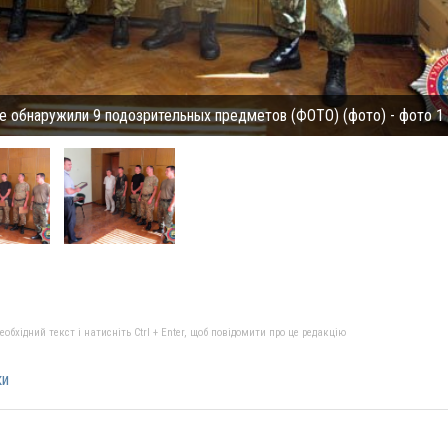
е обнаружили 9 подозрительных предметов (ФОТО) (фото) - фото 1
бхідний текст і натисніть Ctrl + Enter, щоб повідомити про це редакцію
ки