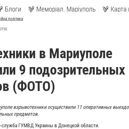
Блоги
Меморіал. Маріуполь
Карта 
ійна політика
ФОТО)
хники в Мариуполе
ли 9 подозрительных
ов (ФОТО)
уполе взрывотехники осуществили 11 оперативных выездо
льных предметов.
-служба ГУМВД Украины в Донецкой области.