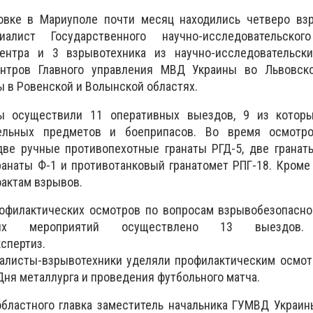
вке в Мариуполе почти месяц находились четверо взр
ист Государственного научно-исследовательского
ентра и 3 взрывотехника из научно-исследовательски
ентров Главного управления МВД Украины во Львовск
 в Ровенской и Волынской областях.
ы осуществили 11 оперативных выездов, 9 из котор
ельных предметов и боеприпасов. Во время осмотр
ве ручные противопехотные гранаты РГД-5, две гранаты
анаты Ф-1 и противотанковый гранатомет РПГ-18. Кроме
актам взрывов.
офилактических осмотров по вопросам взрывобезопасно
вых мероприятий осуществлено 13 выездов.
кспертиз.
алисты-взрывотехники уделяли профилактическим осмот
Дня металлурга и проведения футбольного матча.
областного главка заместитель начальника ГУМВД Украи