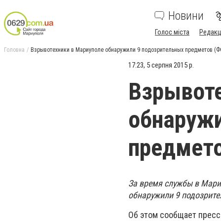
Новини
Голос міста
Редакц
Головна
Взрывотехники в Мариуполе обнаружили 9 подозрительных предметов (
17:23, 5 серпня 2015 р.
Взрывоте
обнаружи
предмет
За время службы в Мари
обнаружили 9 подозрите
Об этом сообщает пресс