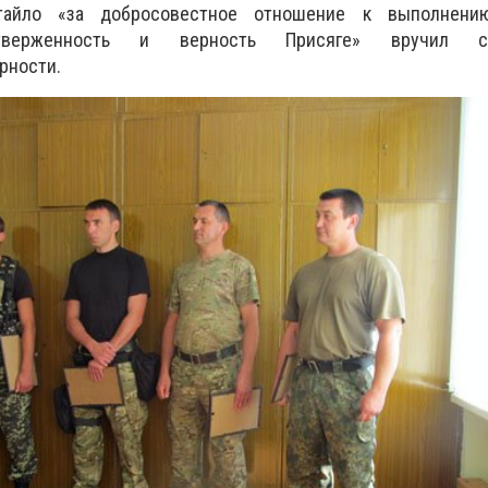
тайло «за добросовестное отношение к выполнени
отверженность и верность Присяге» вручил сп
рности.