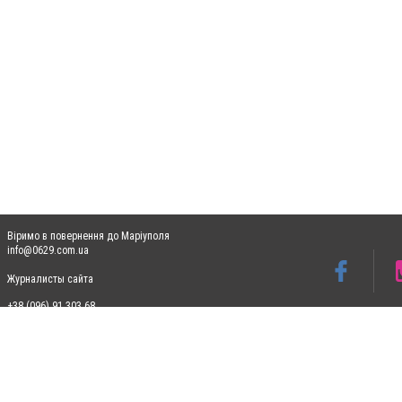
Віримо в повернення до Маріуполя
info@0629.com.ua
Журналисты сайта
+38 (096) 91 303 68
Допускається цитування матеріалів без отримання попередньої згоди 0629.com.ua за
пошукових систем гіперпосилання на цитовані статті не нижче другого абзацу в тек
Матеріали з плашками "Новини компаній", "Промо", "Партнерський матеріал", "Партнер