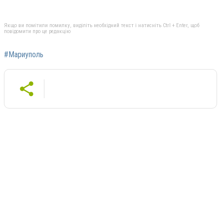
Якщо ви помітили помилку, виділіть необхідний текст і натисніть Ctrl + Enter, щоб
повідомити про це редакцію
#Мариуполь