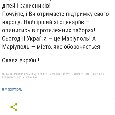
дітей і захисників!
Почуйте, і Ви отримаєте підтримку свого
народу. Найгірший зі сценаріїв —
опинитись в протилежних таборах!
Сьогодні Україна — це Маріуполь! А
Маріуполь — місто, яке обороняється!
Слава Україні!
Якщо ви помітили помилку, виділіть необхідний текст і натисніть Ctrl + Enter, щоб
повідомити про це редакцію
#Мариуполь