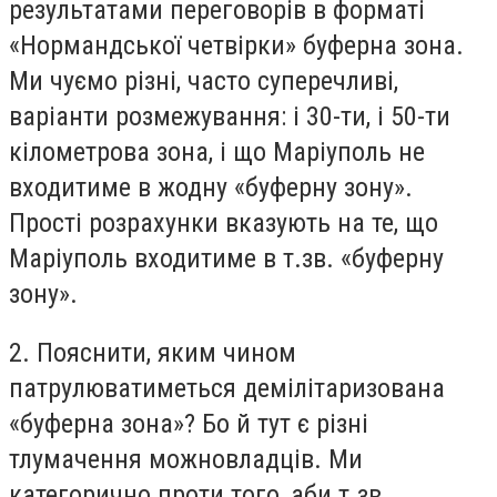
результатами переговорів в форматі
«Нормандської четвірки» буферна зона.
Ми чуємо різні, часто суперечливі,
варіанти розмежування: і 30-ти, і 50-ти
кілометрова зона, і що Маріуполь не
входитиме в жодну «буферну зону».
Прості розрахунки вказують на те, що
Маріуполь входитиме в т.зв. «буферну
зону».
2. Пояснити, яким чином
патрулюватиметься демілітаризована
«буферна зона»? Бо й тут є різні
тлумачення можновладців. Ми
категорично проти того, аби т.зв.