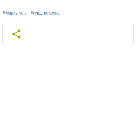
#Мариуполь
#гувд. патроны