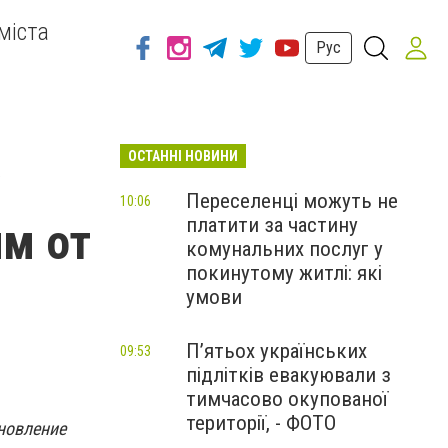
міста
Рус
ОСТАННІ НОВИНИ
Переселенці можуть не
10:06
платити за частину
м от
комунальних послуг у
покинутому житлі: які
умови
П’ятьох українських
09:53
підлітків евакуювали з
тимчасово окупованої
території, - ФОТО
новление