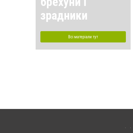
брехуни і
зрадники
Всі матеріали тут