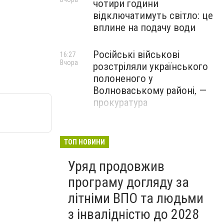
чотири години
відключатимуть світло: це
вплине на подачу води
Російські військові
16:27
Вчора
розстріляли українського
полоненого у
Волноваському районі, —
прокуратура
У Маріуполі окупаційна
16:06
Вчора
адміністрація оскаржує
ТОП НОВИНИ
визнане російськими
Уряд продовжив
судами право власності на
житло
програму догляду за
літніми ВПО та людьми
з інвалідністю до 2028