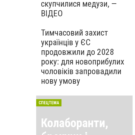
скупчилися медузи, —
ВІДЕО
Тимчасовий захист
українців у ЄС
продовжили до 2028
року: для новоприбулих
чоловіків запровадили
нову умову
СПЕЦТЕМА
Колаборанти,