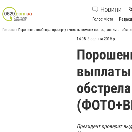
Новини
Голос міста
Редакц
Головна
Порошенко пообещал проверку выплаты помощи пострадавшим от обстр
14:05, 3 серпня 2015 р.
Порошен
выплаты
обстрела
(ФОТО+В
Президент проверит выд