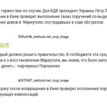
на торжествах по случаю Дня ВДВ президент Украины Петр
ении в Киев проверит выполнение своих поручений по вы
ние домов в Мариуполе, пострадавших в ходе обстрелов.
0V9vzV4b_inettools.net_crop_image
 ДоТБ
торый должно решить правительство. В госбюджете эти сре
а и о восстановлении Мариуполя, мы знаем, что было зап
 денег», - подчеркнул Порошенко.
dUVTFH0T_inettools.net_crop_image
 сразу после возвращения в Киев проверит исполнение по
твующих компенсаций.