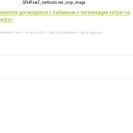
QFk4FswZ_inettools.net_crop_image
иуполя договорился с Кабмином о легализации затрат на
чного»
бхідний текст і натисніть Ctrl + Enter, щоб повідомити про це редакцію