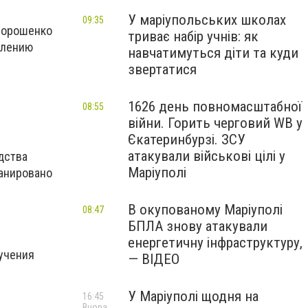
У маріупольських школах
09:35
 Порошенко
триває набір учнів: як
делению
навчатимуться діти та куди
звертатися
1626 день повномасштабної
08:55
війни. Горить черговий WB у
Єкатеринбурзі. ЗСУ
атакували військові цілі у
дства
Маріуполі
ланировано
В окупованому Маріуполі
08:47
БПЛА знову атакували
енергетичну інфраструктуру,
ручения
— ВІДЕО
У Маріуполі щодня на
16:45
Вчора