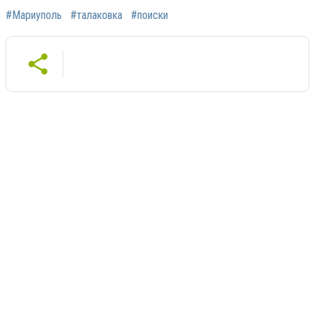
#Мариуполь
#талаковка
#поиски