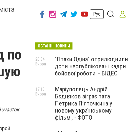
міста
Рус
ОСТАННІ НОВИНИ
д по
"Птахи Одіна" оприлюднили
20:54
Вчора
доти неопубліковані кадри
шую
бойової роботи, - ВІДЕО
Маріуполець Андрій
17:15
Вчора
Бєдняков зіграє тата
Петрика П’яточкина у
 участок
новому українському
фільмі, - ФОТО
торой