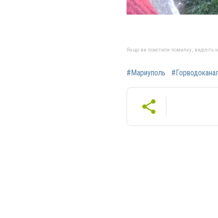
Якщо ви помітили помилку, виділіть нео
#Мариуполь
#Горводокана