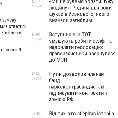
«Ми не будемо ховати чужу
16:17
и
Вчора
людину». Родина два роки
шукає військового, якого
визнали загиблим
и замену
нала ответил:
ретий чоп и
Вступників із ТОТ
15:04
Вчора
змушують робити селфі та
надсилати геолокацію:
налоги и 9
правозахисники звернулися
до МОН
Путін дозволив членам
10:56
Вчора
банд і
наркоконтрабандистам
підписувати контракти з
армією РФ
Від тих, хто зберігає історію
09:43
Вчора