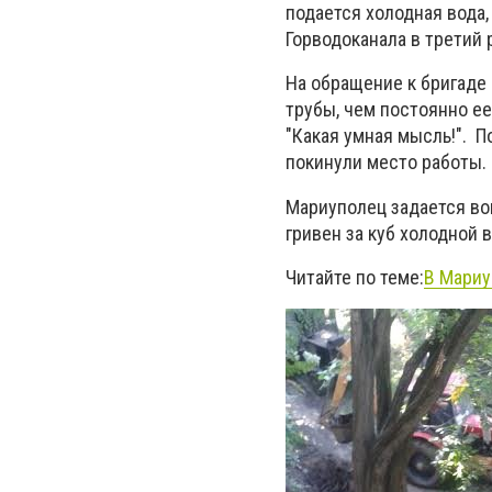
подается холодная вода,
Горводоканала в третий 
На обращение к бригаде
трубы, чем постоянно ее
"Какая умная мысль!". П
покинули место работы.
Мариуполец задается во
гривен за куб холодной 
Читайте по теме:
В Мариу