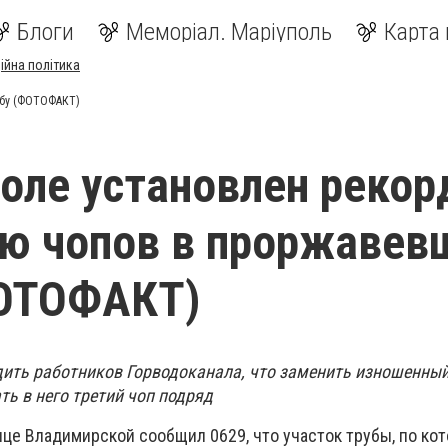
Блоги
Меморіал. Маріуполь
Карта 
ійна політика
убу (ФОТОФАКТ)
оле установлен рекор
ию чопов в проржавев
ФОТОФАКТ)
дить работников Горводоканала, что заменить изношенный
ать в него третий чоп подряд
це Владимирской сообщил 0629, что участок трубы, по ко