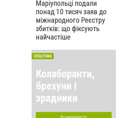
Маріупольці подали
понад 10 тисяч заяв до
міжнародного Реєстру
збитків: що фіксують
найчастіше
СПЕЦТЕМА
Колаборанти,
брехуни і
зрадники
Всі матеріали тут