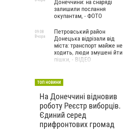
Донеччини: на снаряді
залишили послання
окупантам, - ФОТО
Петровський район
09:08
Вчора
Донецька відрізали від
міста: транспорт майже не
ходить, люди змушені йти
пішки, - ВІДЕО
1624 день повномасштабної
08:54
Вчора
війни. РФ вдарила
ТОП НОВИНИ
«Іскандерами» по Київщині і
На Донеччині відновив
столиці. 15 людей загинули.
В Росії палають
роботу Реєстр виборців.
енергопідстанції та
Єдиний серед
черговий WB
прифронтових громад