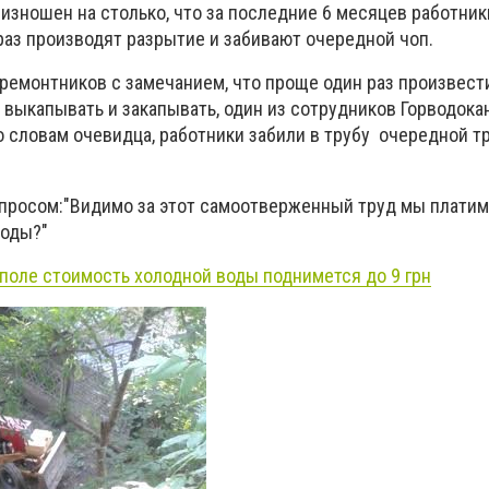
 изношен на столько, что за последние 6 месяцев работник
раз производят разрытие и забивают очередной чоп.
 ремонтников с замечанием, что проще один раз произвест
 выкапывать и закапывать, один из сотрудников Горводока
о словам очевидца, работники забили в трубу очередной т
просом:"Видимо за этот самоотверженный труд мы платим 
воды?"
поле стоимость холодной воды поднимется до 9 грн