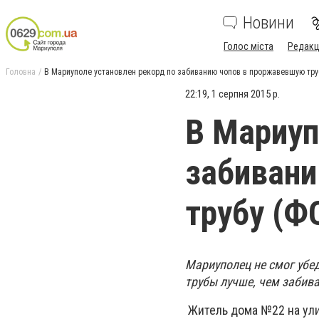
Новини
Голос міста
Редакц
Головна
В Мариуполе установлен рекорд по забиванию чопов в проржавевшую тр
22:19, 1 серпня 2015 р.
В Мариуп
забиван
трубу (
Мариуполец не смог убе
трубы лучше, чем забив
Житель дома №22 на ули