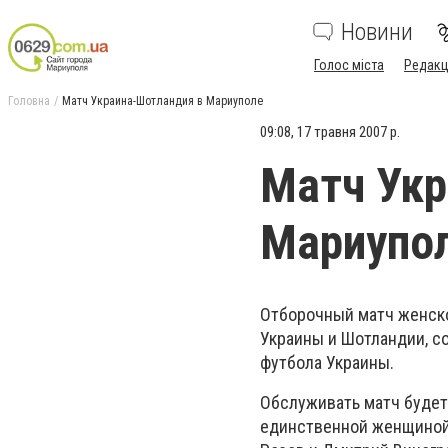
Новини
Голос міста
Редакц
Головна
Матч Украина-Шотландия в Мариуполе
09:08, 17 травня 2007 р.
Матч Укр
Мариупо
Отборочный матч женск
Украины и Шотландии, с
футбола Украины.
Обслуживать матч будет 
единственной женщиной-