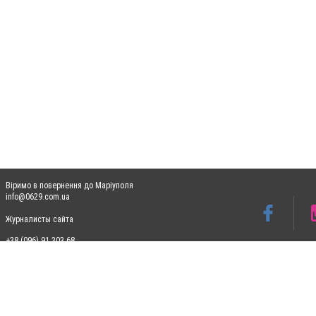
Віримо в повернення до Маріуполя
info@0629.com.ua
Журналисты сайта
+38 (096) 91 303 68
Допускається цитування матеріалів без отримання попередньої згоди 0629.com.ua за
пошукових систем гіперпосилання на цитовані статті не нижче другого абзацу в тек
Матеріали з плашками "Новини компаній", "Промо", "Партнерський матеріал", "Партнер