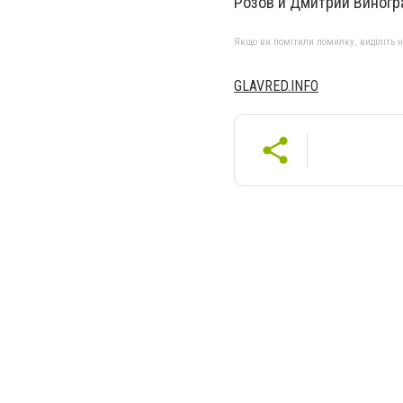
Розов и Дмитрий Виногр
Якщо ви помітили помилку, виділіть нео
GLAVRED.INFO