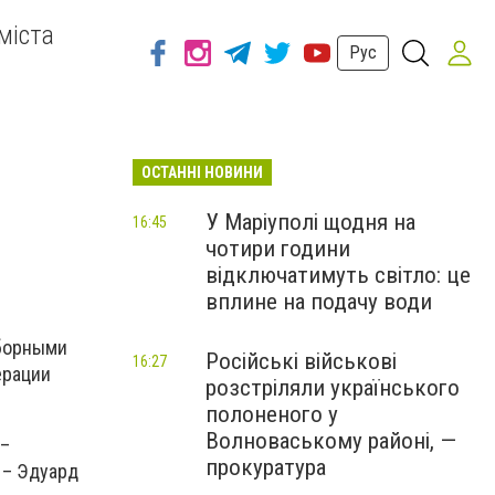
міста
Рус
ОСТАННІ НОВИНИ
У Маріуполі щодня на
16:45
чотири години
відключатимуть світло: це
вплине на подачу води
сборными
Російські військові
16:27
ерации
розстріляли українського
полоненого у
Волноваському районі, —
 –
прокуратура
 – Эдуард