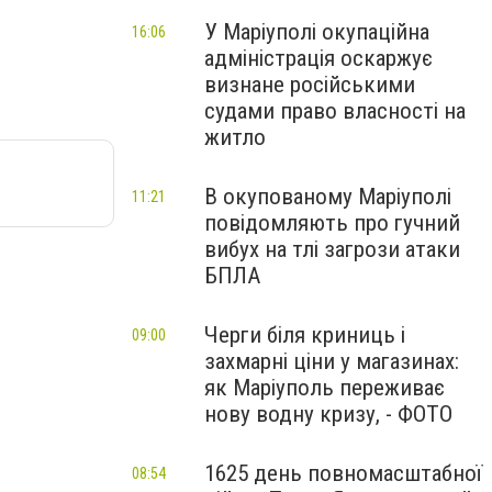
У Маріуполі окупаційна
16:06
адміністрація оскаржує
визнане російськими
судами право власності на
житло
В окупованому Маріуполі
11:21
повідомляють про гучний
вибух на тлі загрози атаки
БПЛА
Черги біля криниць і
09:00
захмарні ціни у магазинах:
як Маріуполь переживає
нову водну кризу, - ФОТО
1625 день повномасштабної
08:54