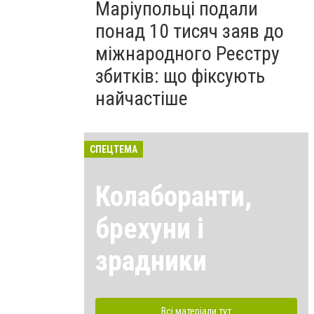
Маріупольці подали
понад 10 тисяч заяв до
міжнародного Реєстру
збитків: що фіксують
найчастіше
СПЕЦТЕМА
Колаборанти,
брехуни і
зрадники
Всі матеріали тут