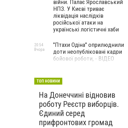
війни. Палає Ярославський
НПЗ. У Києві триває
ліквідація наслідків
російської атаки на
українські логістичні хаби
"Птахи Одіна" оприлюднили
20:54
Вчора
доти неопубліковані кадри
бойової роботи, - ВІДЕО
Маріуполець Андрій
17:15
Вчора
Бєдняков зіграє тата
ТОП НОВИНИ
Петрика П’яточкина у
На Донеччині відновив
новому українському
фільмі, - ФОТО
роботу Реєстр виборців.
Єдиний серед
прифронтових громад