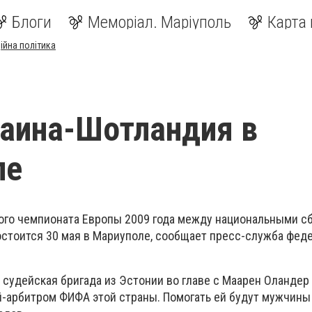
Блоги
Меморіал. Маріуполь
Карта 
ійна політика
аина-Шотландия в
ле
ого чемпионата Европы 2009 года между национальными 
остоится 30 мая в Мариуполе, сообщает пресс-служба фед
судейская бригада из Эстонии во главе с Маарен Оландер
арбитром ФИФА этой страны. Помогать ей будут мужчины