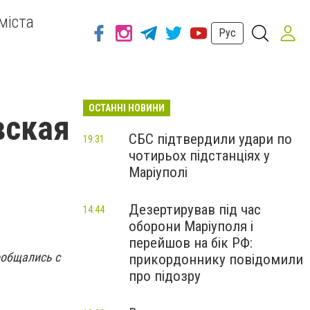
міста
Рус
ОСТАННІ НОВИНИ
вская
СБС підтвердили удари по
19:31
чотирьох підстанціях у
Маріуполі
Дезертирував під час
14:44
оборони Маріуполя і
перейшов на бік РФ:
ообщались с
прикордоннику повідомили
про підозру