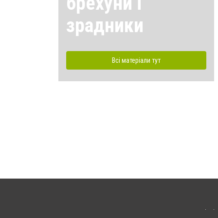
брехуни і
зрадники
Всі матеріали тут