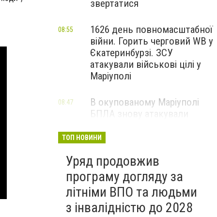
звертатися
1626 день повномасштабної
08:55
війни. Горить черговий WB у
Єкатеринбурзі. ЗСУ
атакували військові цілі у
Маріуполі
В окупованому Маріуполі
08:47
БПЛА знову атакували
енергетичну інфраструктуру,
— ВІДЕО
ТОП НОВИНИ
Уряд продовжив
програму догляду за
літніми ВПО та людьми
з інвалідністю до 2028