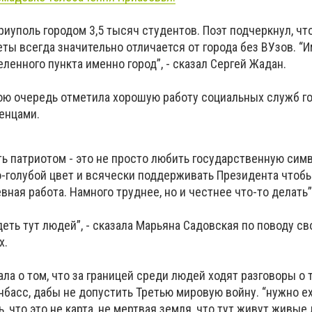
иуполь городом 3,5 тысяч студентов. Поэт подчеркнул, что
ты всегда значительно отличается от города без ВУзов. “
ленного пункта именно город”, - сказал Сергей Жадан.
ою очередь отметила хорошую работу социальных служб го
енцами.
ь патриотом - это не просто любить государственную симв
о-голубой цвет и всячески поддерживать Президента чтобы
ная работа. Намного труднее, но и честнее что-то делать”,
деть тут людей”, - сказала Марьяна Садовская по поводу с
х.
ла о том, что за границей среди людей ходят разговоры о т
басс, дабы не допустить Третью мировую войну. “нужно ех
 что это не карта, не мертвая земля, что тут живут живые 