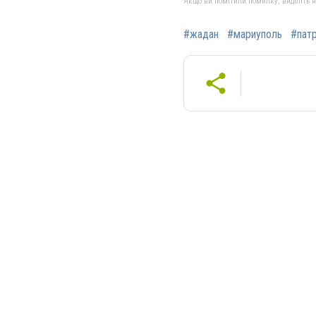
Якщо ви помітили помилку, виділіть нео
#жадан
#мариуполь
#пат