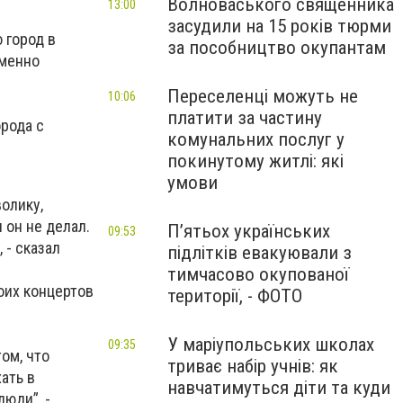
Волноваського священника
13:00
засудили на 15 років тюрми
 город в
за пособництво окупантам
Именно
Переселенці можуть не
10:06
платити за частину
рода с
комунальних послуг у
покинутому житлі: які
умови
олику,
 он не делал.
П’ятьох українських
09:53
 - сказал
підлітків евакуювали з
тимчасово окупованої
воих концертов
території, - ФОТО
У маріупольських школах
09:35
ом, что
триває набір учнів: як
ать в
навчатимуться діти та куди
люди”, -