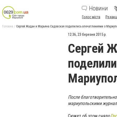
Новини
Голос міста
Редакц
Головна
Сергей Жадан и Марьяна Садовская поделились впечатлениями о Мариуп
12:36, 23 березня 2015 р.
Сергей Ж
поделили
Мариупо
После благотворительно
мариупольскими журнал
Сюжет об этом сняло
Гр