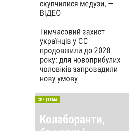
скупчилися медузи, —
ВІДЕО
Тимчасовий захист
українців у ЄС
продовжили до 2028
року: для новоприбулих
чоловіків запровадили
нову умову
СПЕЦТЕМА
Колаборанти,