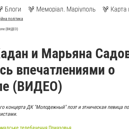
Блоги
Меморіал. Маріуполь
Карта 
ійна політика
оле (ВИДЕО)
адан и Марьяна Садо
сь впечатлениями о
ле (ВИДЕО)
го концерта ДК "Молодежный" поэт и этническая певица п
истами.
омадське телебачення Приазовья.