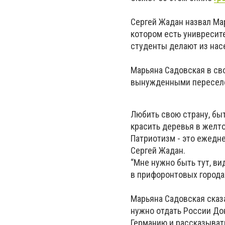
Сергей Жадан назвал Мар
котором есть унивресите
студенты делают из насе
Марьяна Садовская в св
вынужденными пересел
Любить свою страну, быт
красить деревья в желт
Патриотизм - это ежеднев
Сергей Жадан.
“Мне нужно быть тут, ви
в прифоронтовых города
Марьяна Садовская сказа
нужно отдать России Дон
Германию и рассказывать,