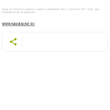
Якщо ви помітили помилку, виділіть необхідний текст і натисніть Ctrl + Enter, щоб
повідомити про це редакцію
WWW.NAKANUNE.RU