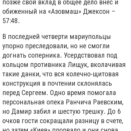
позже свой вклад в общее дело внес и
обиженный на «Азовмаш» Джексон –
57:48.
В последней четверти мариупольцы
упорно преследовали, но не смогли
догнать соперника. Усердствовал под
кольцом противника Лищук, вколачивая
такие данки, что вся колечно-щитовая
конструкция в почтении склонялась
перед Сергеем. Одно время помогала
персональная опека Ранчича Раевским,
но Дамир забил и шестую трешку. До 6
очков гости сокращали разницу в счете,
но затем «Киев» прорвало и они снова