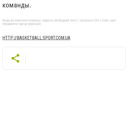
команды.
Якщо ви помітили помилку, виділіть необхідний текст і натисніть Ctrl + Enter, щоб
повідомити про це редакцію
HTTP://BASKETBALL.SPORT.COM.UA